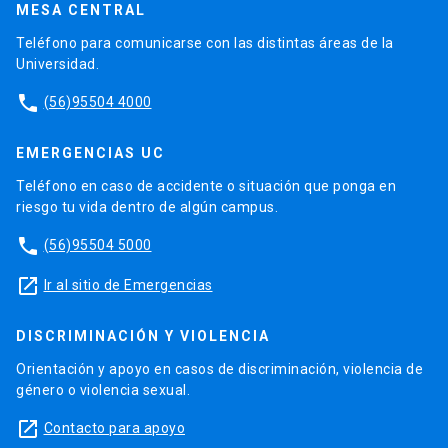
MESA CENTRAL
Teléfono para comunicarse con las distintas áreas de la
Universidad.
phone
(56)95504 4000
EMERGENCIAS UC
Teléfono en caso de accidente o situación que ponga en
riesgo tu vida dentro de algún campus.
phone
(56)95504 5000
launch
Ir al sitio de Emergencias
DISCRIMINACIÓN Y VIOLENCIA
Orientación y apoyo en casos de discriminación, violencia de
género o violencia sexual.
launch
Contacto para apoyo