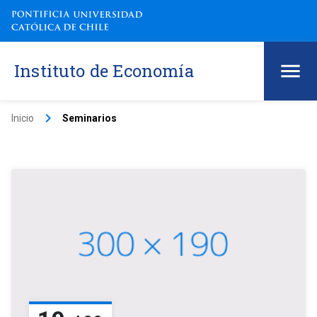
Instituto de Economía
keyboard_arrow_right
Inicio
Seminarios