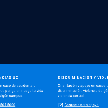
NCIAS UC
DISCRIMINACIÓN Y VIOL
n caso de accidente o
Orientación y apoyo en casos 
que ponga en riesgo tu vida
discriminación, violencia de g
 algún campus.
violencia sexual.
launch
5504 5000
Contacto para apoyo