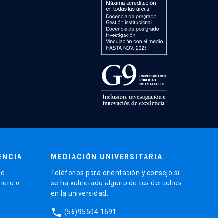
ENCIA
MEDIACIÓN UNIVERSITARIA
de
Teléfonos para orientación y consejo si
énero o
se ha vulnerado alguno de tus derechos
en la universidad.
phone
(56)95504 1691