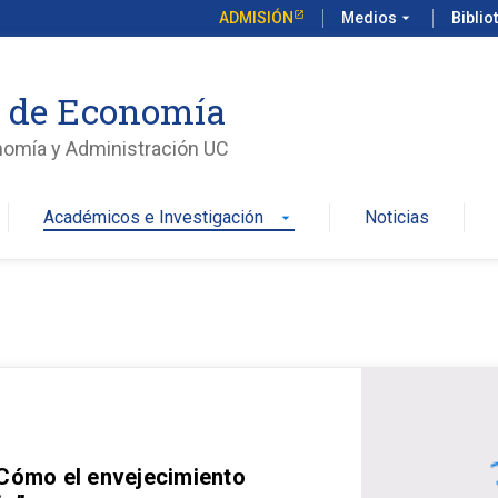
ADMISIÓN
Medios
arrow_drop_down
Biblio
o de Economía
nomía y Administración UC
Académicos e Investigación
Noticias
arrow_drop_down
 Cómo el envejecimiento