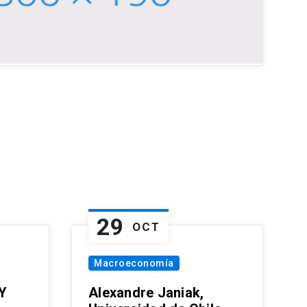
29
OCT
Macroeconomía
Y
Alexandre Janiak,