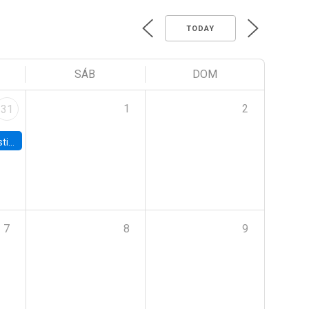
TODAY
SÁB
DOM
1
2
31
 Board
7
8
9