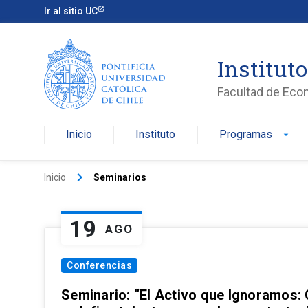
Ir al sitio UC
Institut
Facultad de Eco
Inicio
Instituto
Programas
arrow_drop_down
keyboard_arrow_right
Inicio
Seminarios
19
AGO
Conferencias
Seminario: “El Activo que Ignoramos: