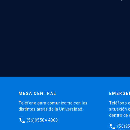
MESA CENTRAL
EMERGE
Teléfono para comunicarse con las
Teléfono e
distintas áreas de la Universidad.
situación 
dentro de
phone
(56)95504 4000
phone
(56)9