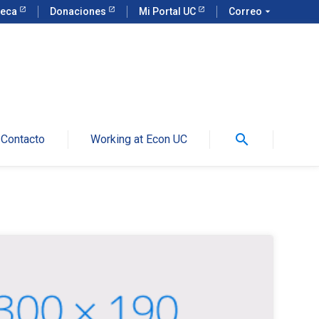
teca
Donaciones
Mi Portal UC
Correo
arrow_drop_down
search
Contacto
Working at Econ UC