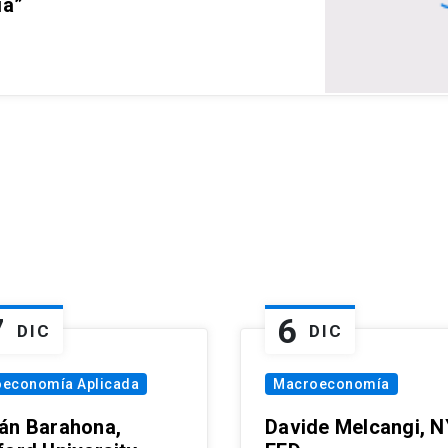
ia”
7
6
DIC
DIC
oeconomía Aplicada
Macroeconomía
án Barahona,
Davide Melcangi, N