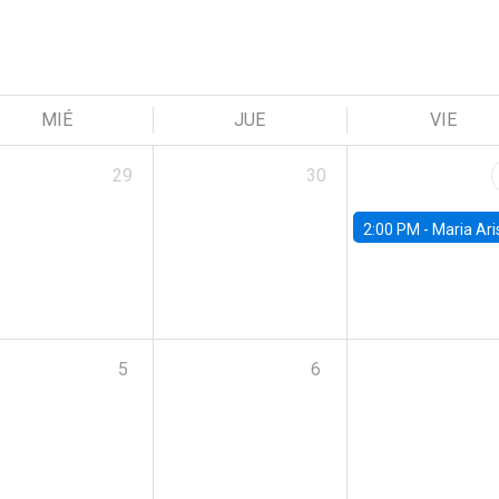
MIÉ
JUE
VIE
29
30
2:00 PM -
Maria Aristizabal-Ramirez, FED
5
6