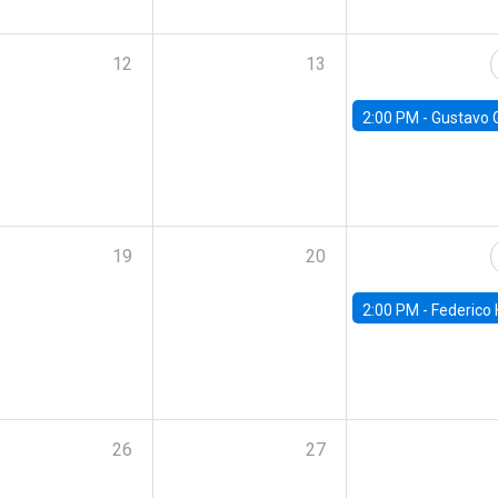
12
13
2:00 PM -
Gustavo González - Banco Central d
19
20
2:00 PM -
Federico Huneeus - Banco Central de C
26
27