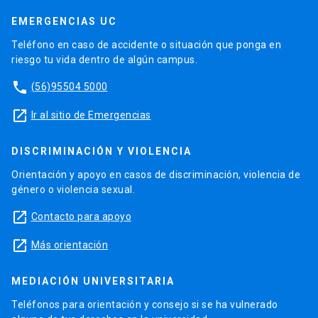
EMERGENCIAS UC
Teléfono en caso de accidente o situación que ponga en
riesgo tu vida dentro de algún campus.
phone
(56)95504 5000
launch
Ir al sitio de Emergencias
DISCRIMINACIÓN Y VIOLENCIA
Orientación y apoyo en casos de discriminación, violencia de
género o violencia sexual.
launch
Contacto para apoyo
launch
Más orientación
MEDIACIÓN UNIVERSITARIA
Teléfonos para orientación y consejo si se ha vulnerado