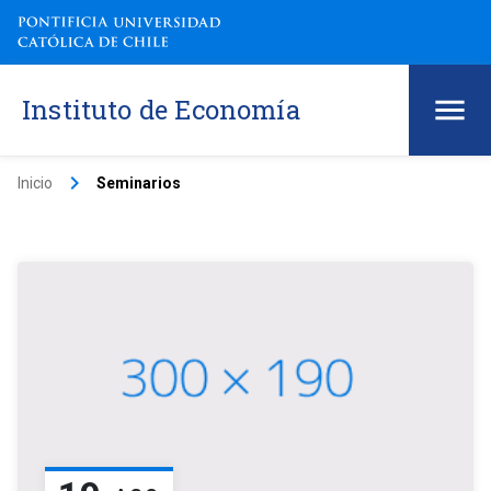
Instituto de Economía
keyboard_arrow_right
Inicio
Seminarios