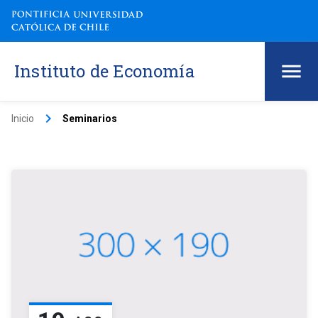
Instituto de Economía
keyboard_arrow_right
Inicio
Seminarios