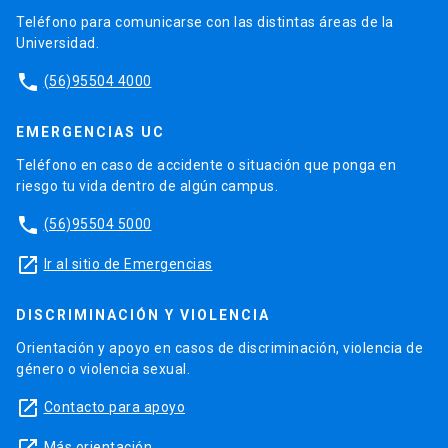
Teléfono para comunicarse con las distintas áreas de la
Universidad.
phone
(56)95504 4000
EMERGENCIAS UC
Teléfono en caso de accidente o situación que ponga en
riesgo tu vida dentro de algún campus.
phone
(56)95504 5000
launch
Ir al sitio de Emergencias
DISCRIMINACIÓN Y VIOLENCIA
Orientación y apoyo en casos de discriminación, violencia de
género o violencia sexual.
launch
Contacto para apoyo
Más orientación