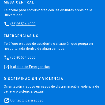
MESA CENTRAL
Teléfono para comunicarse con las distintas áreas de la
Universidad.
phone
(56)95504 4000
EMERGENCIAS UC
Teléfono en caso de accidente o situación que ponga en
riesgo tu vida dentro de algún campus.
phone
(56)95504 5000
launch
Ir al sitio de Emergencias
DISCRIMINACIÓN Y VIOLENCIA
Orientación y apoyo en casos de discriminación, violencia de
género o violencia sexual.
launch
Contacto para apoyo