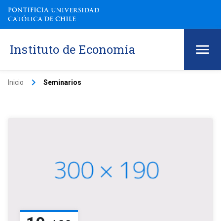
Instituto de Economía
keyboard_arrow_right
Inicio
Seminarios