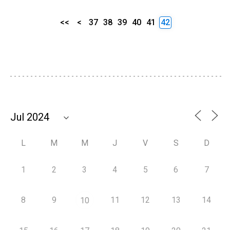
<<
<
37
38
39
40
41
42
L
M
M
J
V
S
D
1
2
3
4
5
6
7
8
9
11
12
13
14
10