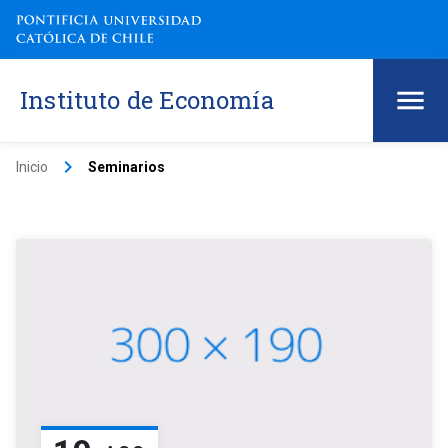
Instituto de Economía
keyboard_arrow_right
Inicio
Seminarios