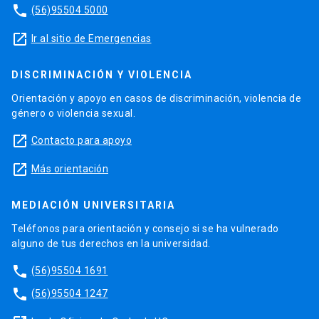
phone
(56)95504 5000
launch
Ir al sitio de Emergencias
DISCRIMINACIÓN Y VIOLENCIA
Orientación y apoyo en casos de discriminación, violencia de
género o violencia sexual.
launch
Contacto para apoyo
launch
Más orientación
MEDIACIÓN UNIVERSITARIA
Teléfonos para orientación y consejo si se ha vulnerado
alguno de tus derechos en la universidad.
phone
(56)95504 1691
phone
(56)95504 1247