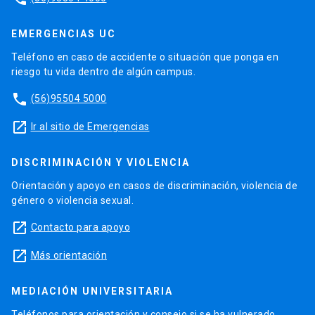
EMERGENCIAS UC
Teléfono en caso de accidente o situación que ponga en
riesgo tu vida dentro de algún campus.
phone
(56)95504 5000
launch
Ir al sitio de Emergencias
DISCRIMINACIÓN Y VIOLENCIA
Orientación y apoyo en casos de discriminación, violencia de
género o violencia sexual.
launch
Contacto para apoyo
launch
Más orientación
MEDIACIÓN UNIVERSITARIA
Teléfonos para orientación y consejo si se ha vulnerado