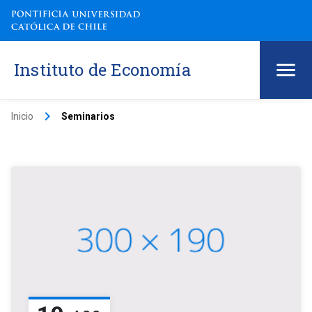
Instituto de Economía
keyboard_arrow_right
Inicio
Seminarios