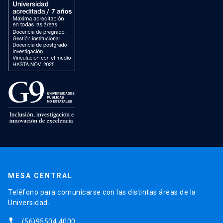
MESA CENTRAL
Teléfono para comunicarse con las distintas áreas de la
Universidad.
phone
(56)95504 4000