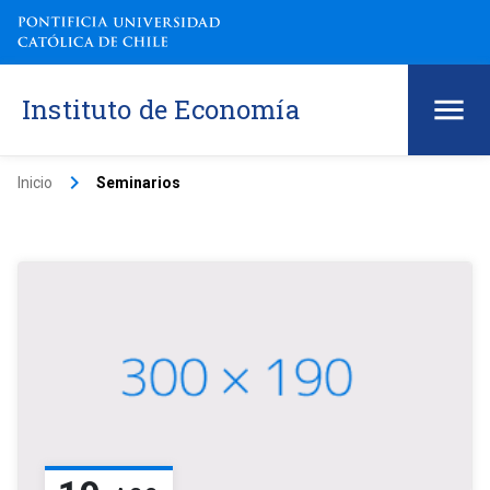
Instituto de Economía
keyboard_arrow_right
Inicio
Seminarios