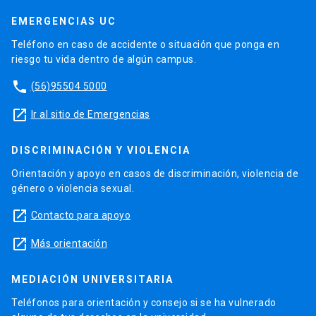
EMERGENCIAS UC
Teléfono en caso de accidente o situación que ponga en
riesgo tu vida dentro de algún campus.
phone
(56)95504 5000
launch
Ir al sitio de Emergencias
DISCRIMINACIÓN Y VIOLENCIA
Orientación y apoyo en casos de discriminación, violencia de
género o violencia sexual.
launch
Contacto para apoyo
launch
Más orientación
MEDIACIÓN UNIVERSITARIA
Teléfonos para orientación y consejo si se ha vulnerado