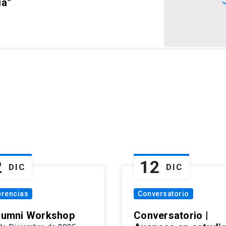
ia”
2
12
DIC
DIC
erencias
Conversatorio
Alumni Workshop
Conversatorio |