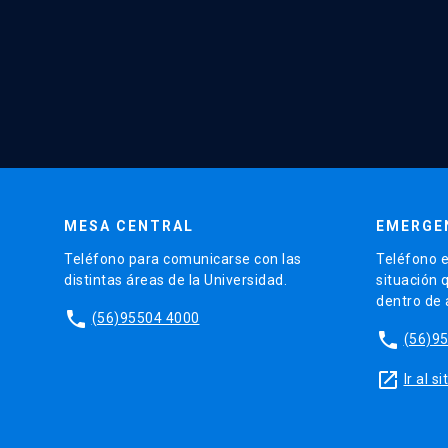
MESA CENTRAL
EMERGE
Teléfono para comunicarse con las
Teléfono e
distintas áreas de la Universidad.
situación 
dentro de
phone
(56)95504 4000
phone
(56)9
launch
Ir al 