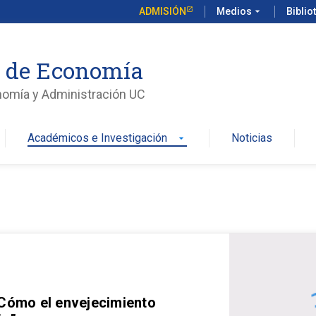
ADMISIÓN
Medios
arrow_drop_down
Biblio
o de Economía
nomía y Administración UC
Académicos e Investigación
Noticias
arrow_drop_down
 Cómo el envejecimiento