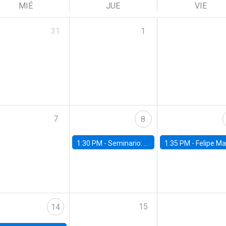
MIÉ
JUE
VIE
31
1
7
8
1:30 PM -
Seminario: “Recuperando la humanidad para progresar en la era de la IA»
1:35 PM -
Felipe Martínez, alumno Doctorado en Ec
15
14