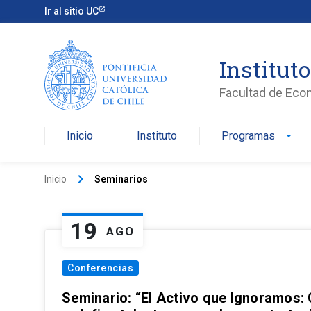
Ir al sitio UC
Institut
Facultad de Eco
Inicio
Instituto
Programas
arrow_drop_down
keyboard_arrow_right
Inicio
Seminarios
19
AGO
Conferencias
Seminario: “El Activo que Ignoramos: