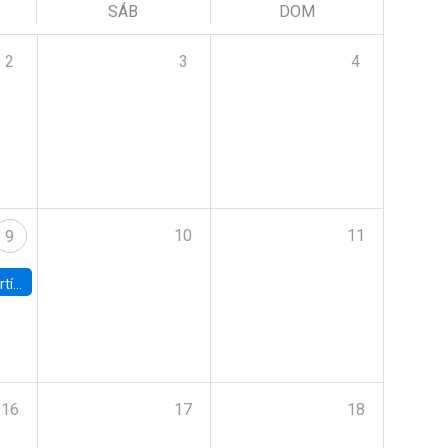
SÁB
DOM
2
3
4
10
11
9
onomía UC
16
17
18