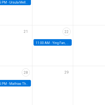
5 PM -
Ursula Mello, Insper - Institute of Education and Research
21
22
11:00 AM -
Ying Fan, University of Michigan
29
28
5 PM -
Mathias Thoenig, University of Lausanne