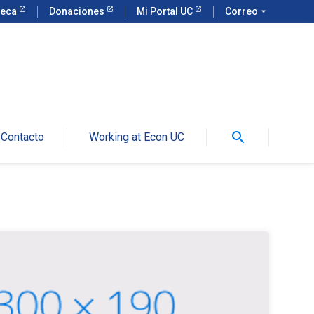
teca
Donaciones
Mi Portal UC
Correo
arrow_drop_down
search
Contacto
Working at Econ UC