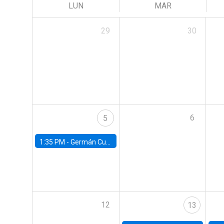
LUN
MAR
29
30
6
5
1:35 PM -
Germán Cubas, University of Houston
12
13