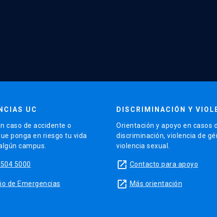
NCIAS UC
DISCRIMINACIÓN Y VIOL
n caso de accidente o
Orientación y apoyo en casos 
que ponga en riesgo tu vida
discriminación, violencia de g
 algún campus.
violencia sexual.
launch
5504 5000
Contacto para apoyo
launch
sitio de Emergencias
Más orientación