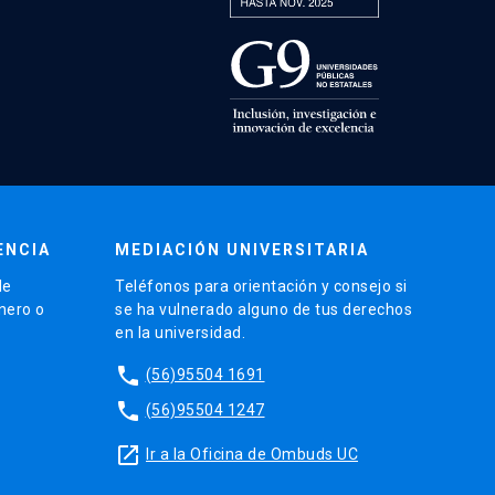
ENCIA
MEDIACIÓN UNIVERSITARIA
de
Teléfonos para orientación y consejo si
énero o
se ha vulnerado alguno de tus derechos
en la universidad.
phone
(56)95504 1691
phone
(56)95504 1247
launch
Ir a la Oficina de Ombuds UC