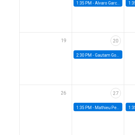
1:35 PM -
Alvaro Garcia-Marin, Universidad de Los Andes
1:3
19
20
2:30 PM -
Gautam Gowrisankaran, Columbia University
26
27
1:35 PM -
Mathieu Pedemonte, IDB
1:3