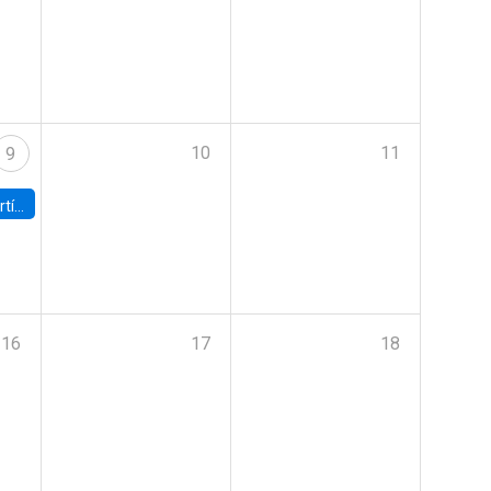
10
11
9
onomía UC
16
17
18