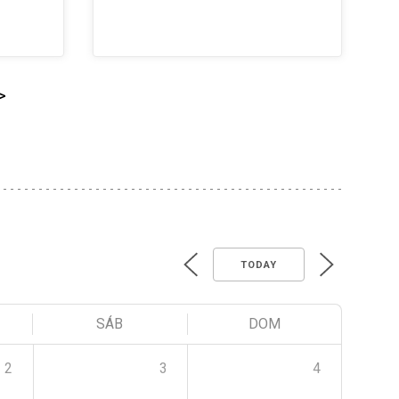
>
TODAY
SÁB
DOM
2
3
4