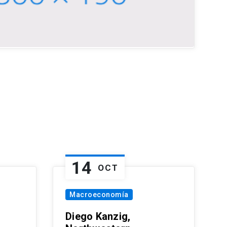
14
OCT
Macroeconomía
Diego Kanzig,