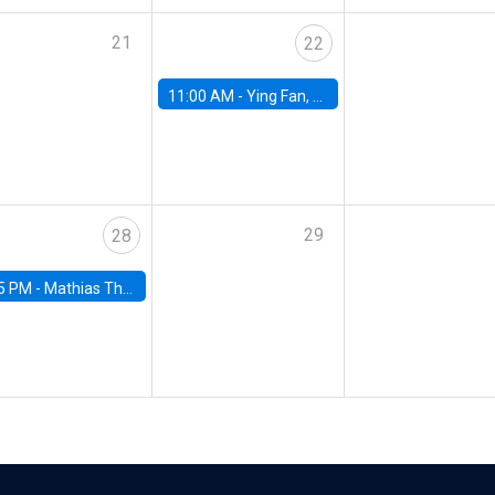
21
22
11:00 AM -
Ying Fan, University of Michigan
29
28
5 PM -
Mathias Thoenig, University of Lausanne