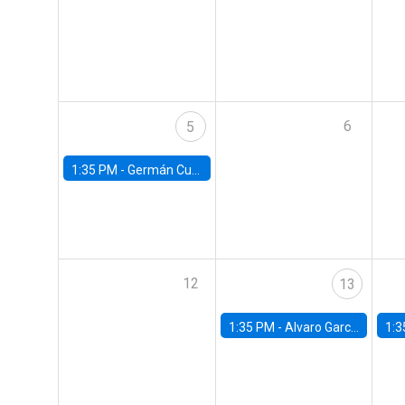
6
5
1:35 PM -
Germán Cubas, University of Houston
12
13
1:35 PM -
Alvaro Garcia-Marin, Universidad de Los Andes
1:3