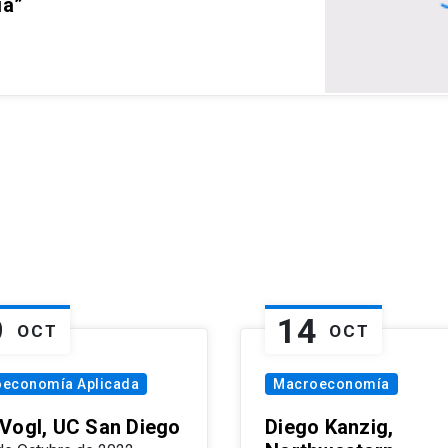
ia”
9
14
OCT
OCT
oeconomía Aplicada
Macroeconomía
Vogl, UC San Diego
Diego Kanzig,