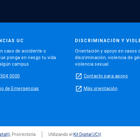
NCIAS UC
DISCRIMINACIÓN Y VIOL
n caso de accidente o
Orientación y apoyo en casos 
que ponga en riesgo tu vida
discriminación, violencia de g
 algún campus.
violencia sexual.
launch
5504 5000
Contacto para apoyo
launch
sitio de Emergencias
Más orientación
ital
, Prorrectoría
Utilizando el
Kit Digital UC