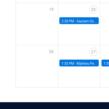
19
20
2:30 PM -
Gautam Gowrisankaran, Columbia University
26
27
1:35 PM -
Mathieu Pedemonte, IDB
1:3