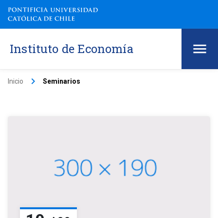
Instituto de Economía
keyboard_arrow_right
Inicio
Seminarios