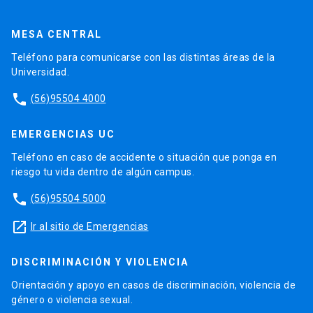
MESA CENTRAL
Teléfono para comunicarse con las distintas áreas de la
Universidad.
phone
(56)95504 4000
EMERGENCIAS UC
Teléfono en caso de accidente o situación que ponga en
riesgo tu vida dentro de algún campus.
phone
(56)95504 5000
launch
Ir al sitio de Emergencias
DISCRIMINACIÓN Y VIOLENCIA
Orientación y apoyo en casos de discriminación, violencia de
género o violencia sexual.