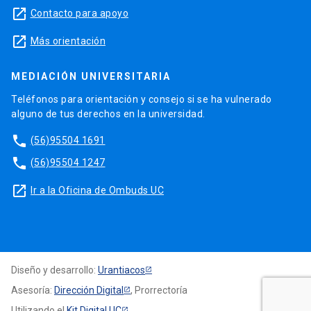
launch
Contacto para apoyo
launch
Más orientación
MEDIACIÓN UNIVERSITARIA
Teléfonos para orientación y consejo si se ha vulnerado
alguno de tus derechos en la universidad.
phone
(56)95504 1691
phone
(56)95504 1247
launch
Ir a la Oficina de Ombuds UC
Diseño y desarrollo:
Urantiacos
Asesoría:
Dirección Digital
, Prorrectoría
Utilizando el
Kit Digital UC