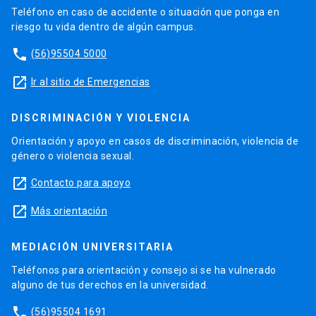
Teléfono en caso de accidente o situación que ponga en
riesgo tu vida dentro de algún campus.
phone
(56)95504 5000
launch
Ir al sitio de Emergencias
DISCRIMINACIÓN Y VIOLENCIA
Orientación y apoyo en casos de discriminación, violencia de
género o violencia sexual.
launch
Contacto para apoyo
launch
Más orientación
MEDIACIÓN UNIVERSITARIA
Teléfonos para orientación y consejo si se ha vulnerado
alguno de tus derechos en la universidad.
phone
(56)95504 1691