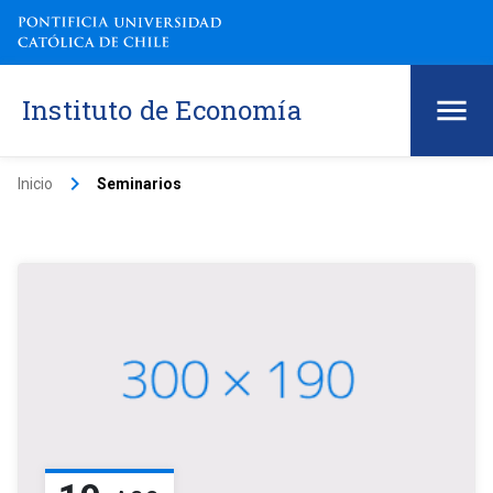
Instituto de Economía
keyboard_arrow_right
Inicio
Seminarios