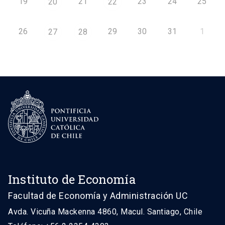
19
21
23
24
25
20
22
26
29
30
31
1
27
28
Instituto de Economía
Facultad de Economía y Administración UC
Avda. Vicuña Mackenna 4860, Macul. Santiago, Chile