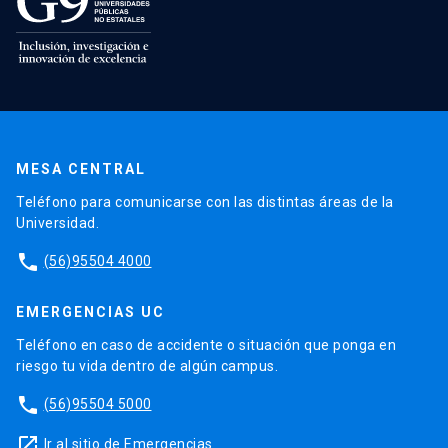
MESA CENTRAL
Teléfono para comunicarse con las distintas áreas de la
Universidad.
phone
(56)95504 4000
EMERGENCIAS UC
Teléfono en caso de accidente o situación que ponga en
riesgo tu vida dentro de algún campus.
phone
(56)95504 5000
launch
Ir al sitio de Emergencias