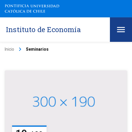
Instituto de Economía
keyboard_arrow_right
Inicio
Seminarios