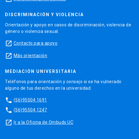
DISCRIMINACIÓN Y VIOLENCIA
Orientación y apoyo en casos de discriminación, violencia de
género o violencia sexual.
launch
Contacto para apoyo
launch
Más orientación
MEDIACIÓN UNIVERSITARIA
Teléfonos para orientación y consejo si se ha vulnerado
alguno de tus derechos en la universidad.
phone
(56)95504 1691
phone
(56)95504 1247
launch
Ir a la Oficina de Ombuds UC