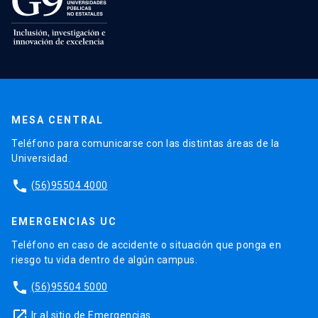
MESA CENTRAL
Teléfono para comunicarse con las distintas áreas de la
Universidad.
phone
(56)95504 4000
EMERGENCIAS UC
Teléfono en caso de accidente o situación que ponga en
riesgo tu vida dentro de algún campus.
phone
(56)95504 5000
launch
Ir al sitio de Emergencias