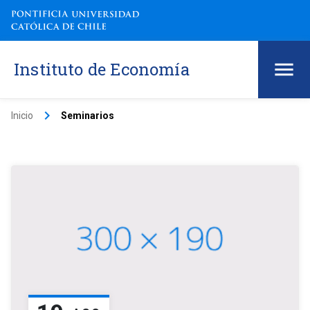
Instituto de Economía
keyboard_arrow_right
Inicio
Seminarios