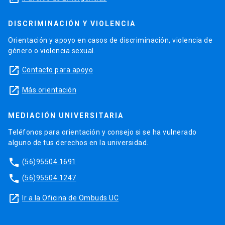
DISCRIMINACIÓN Y VIOLENCIA
Orientación y apoyo en casos de discriminación, violencia de
género o violencia sexual.
launch
Contacto para apoyo
launch
Más orientación
MEDIACIÓN UNIVERSITARIA
Teléfonos para orientación y consejo si se ha vulnerado
alguno de tus derechos en la universidad.
phone
(56)95504 1691
phone
(56)95504 1247
launch
Ir a la Oficina de Ombuds UC