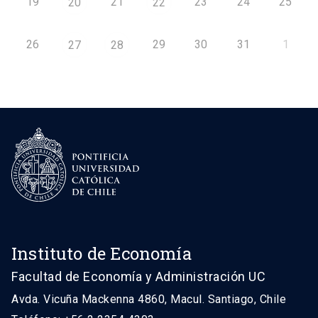
19
21
23
24
25
20
22
26
29
30
31
1
27
28
Instituto de Economía
Facultad de Economía y Administración UC
Avda. Vicuña Mackenna 4860, Macul. Santiago, Chile