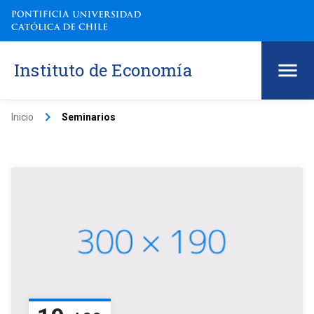
Instituto de Economía
keyboard_arrow_right
Inicio
Seminarios