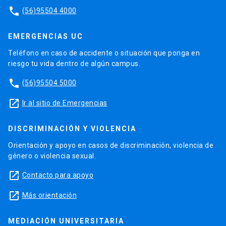
phone
(56)95504 4000
EMERGENCIAS UC
Teléfono en caso de accidente o situación que ponga en
riesgo tu vida dentro de algún campus.
phone
(56)95504 5000
launch
Ir al sitio de Emergencias
DISCRIMINACIÓN Y VIOLENCIA
Orientación y apoyo en casos de discriminación, violencia de
género o violencia sexual.
launch
Contacto para apoyo
launch
Más orientación
MEDIACIÓN UNIVERSITARIA