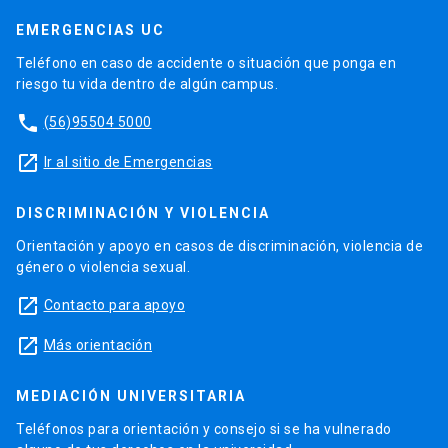
EMERGENCIAS UC
Teléfono en caso de accidente o situación que ponga en
riesgo tu vida dentro de algún campus.
phone
(56)95504 5000
launch
Ir al sitio de Emergencias
DISCRIMINACIÓN Y VIOLENCIA
Orientación y apoyo en casos de discriminación, violencia de
género o violencia sexual.
launch
Contacto para apoyo
launch
Más orientación
MEDIACIÓN UNIVERSITARIA
Teléfonos para orientación y consejo si se ha vulnerado