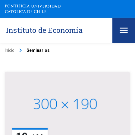
Instituto de Economía
keyboard_arrow_right
Inicio
Seminarios