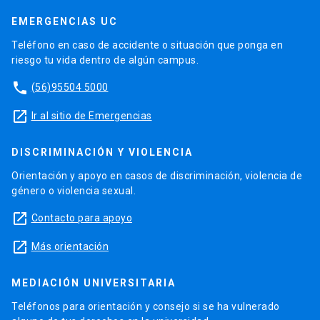
EMERGENCIAS UC
Teléfono en caso de accidente o situación que ponga en
riesgo tu vida dentro de algún campus.
phone
(56)95504 5000
launch
Ir al sitio de Emergencias
DISCRIMINACIÓN Y VIOLENCIA
Orientación y apoyo en casos de discriminación, violencia de
género o violencia sexual.
launch
Contacto para apoyo
launch
Más orientación
MEDIACIÓN UNIVERSITARIA
Teléfonos para orientación y consejo si se ha vulnerado