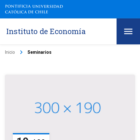
Instituto de Economía
keyboard_arrow_right
Inicio
Seminarios