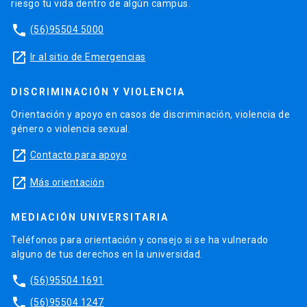
riesgo tu vida dentro de algún campus.
phone
(56)95504 5000
launch
Ir al sitio de Emergencias
DISCRIMINACIÓN Y VIOLENCIA
Orientación y apoyo en casos de discriminación, violencia de
género o violencia sexual.
launch
Contacto para apoyo
launch
Más orientación
MEDIACIÓN UNIVERSITARIA
Teléfonos para orientación y consejo si se ha vulnerado
alguno de tus derechos en la universidad.
phone
(56)95504 1691
phone
(56)95504 1247