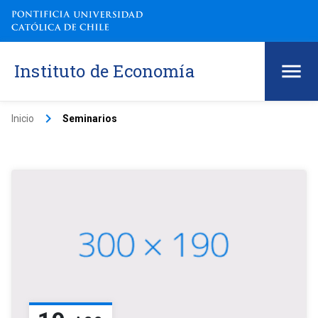
Instituto de Economía
keyboard_arrow_right
Inicio
Seminarios