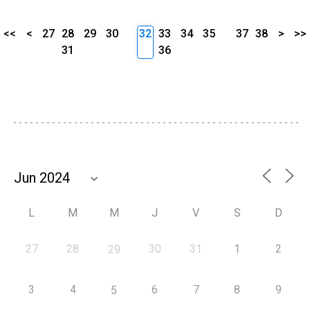
<<
<
27
28
29
30
32
33
34
35
37
38
>
>>
31
36
L
M
M
J
V
S
D
27
28
30
31
1
2
29
3
4
6
7
8
9
5