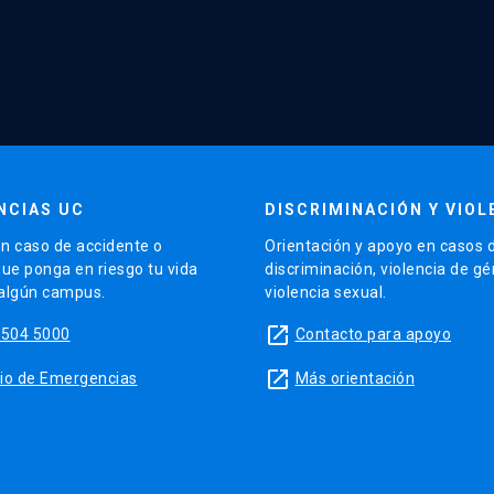
NCIAS UC
DISCRIMINACIÓN Y VIOL
n caso de accidente o
Orientación y apoyo en casos 
que ponga en riesgo tu vida
discriminación, violencia de g
 algún campus.
violencia sexual.
launch
5504 5000
Contacto para apoyo
launch
sitio de Emergencias
Más orientación