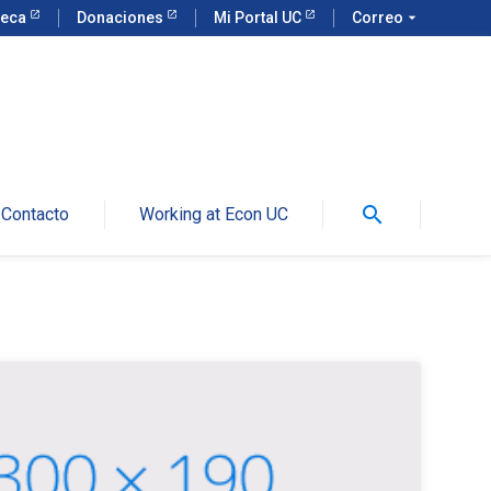
teca
Donaciones
Mi Portal UC
Correo
arrow_drop_down
search
Contacto
Working at Econ UC