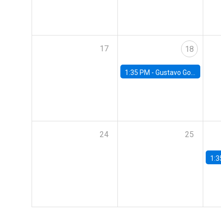
17
18
1:35 PM -
Gustavo González, Banco Central de Chile
24
25
1:3