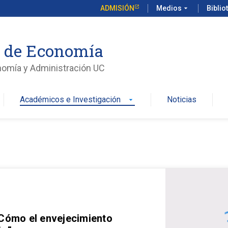
ADMISIÓN
Medios
arrow_drop_down
Biblio
o de Economía
nomía y Administración UC
Académicos e Investigación
Noticias
arrow_drop_down
 Cómo el envejecimiento