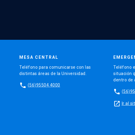
MESA CENTRAL
EMERGE
Teléfono para comunicarse con las
Teléfono e
distintas áreas de la Universidad.
situación 
dentro de
phone
(56)95504 4000
phone
(56)9
launch
Ir al 