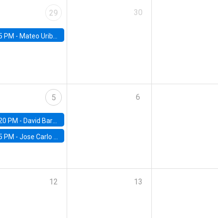
30
29
5 PM -
Mateo Uribe-Castro, Universidad de los Andes (Colombia)
6
5
20 PM -
David Bardey, Universidad de los Andes - CEDE
5 PM -
Jose Carlo Bermudez, UC (ME) & World Bank
12
13