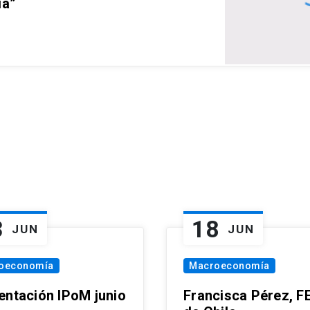
ia”
3
18
JUN
JUN
oeconomía
Macroeconomía
entación IPoM junio
Francisca Pérez, F