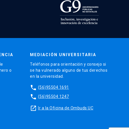
ENCIA
MEDIACIÓN UNIVERSITARIA
de
Teléfonos para orientación y consejo si
énero o
se ha vulnerado alguno de tus derechos
en la universidad.
phone
(56)95504 1691
phone
(56)95504 1247
launch
Ir a la Oficina de Ombuds UC