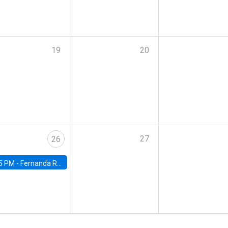
19
20
27
26
5 PM -
Fernanda Rojas Ampuero, University of Wisconsin-Madison