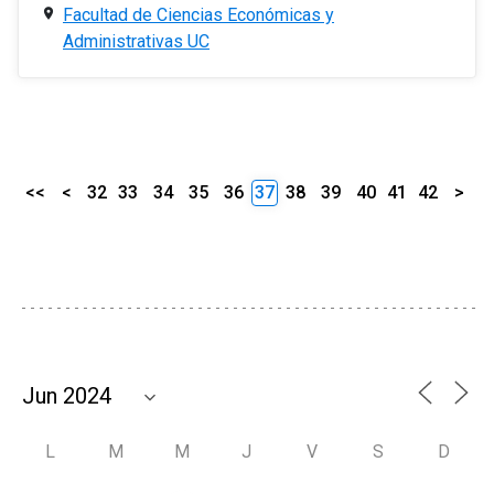
Facultad de Ciencias Económicas y
Administrativas UC
<<
<
32
33
34
35
36
37
38
39
40
41
42
>
L
M
M
J
V
S
D