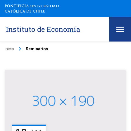
Instituto de Economía
keyboard_arrow_right
Inicio
Seminarios