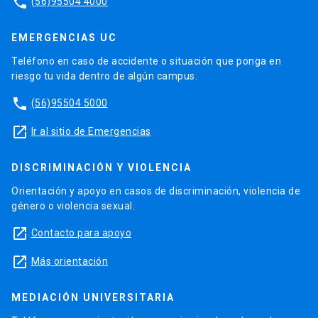
phone
(56)95504 4000
EMERGENCIAS UC
Teléfono en caso de accidente o situación que ponga en
riesgo tu vida dentro de algún campus.
phone
(56)95504 5000
launch
Ir al sitio de Emergencias
DISCRIMINACIÓN Y VIOLENCIA
Orientación y apoyo en casos de discriminación, violencia de
género o violencia sexual.
launch
Contacto para apoyo
launch
Más orientación
MEDIACIÓN UNIVERSITARIA