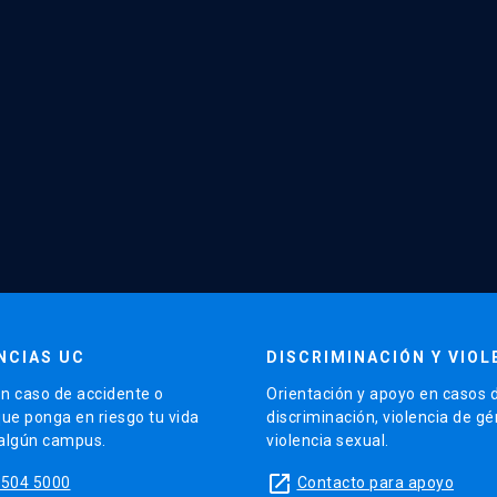
NCIAS UC
DISCRIMINACIÓN Y VIOL
n caso de accidente o
Orientación y apoyo en casos 
que ponga en riesgo tu vida
discriminación, violencia de g
 algún campus.
violencia sexual.
launch
5504 5000
Contacto para apoyo