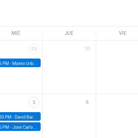
MIÉ
JUE
VIE
30
29
5 PM -
Mateo Uribe-Castro, Universidad de los Andes (Colombia)
6
5
20 PM -
David Bardey, Universidad de los Andes - CEDE
5 PM -
Jose Carlo Bermudez, UC (ME) & World Bank