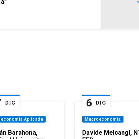
ia”
7
6
DIC
DIC
oeconomía Aplicada
Macroeconomía
án Barahona,
Davide Melcangi, N