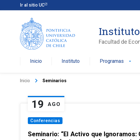
Ir al sitio UC
Institut
Facultad de Eco
Inicio
Instituto
Programas
arrow_drop_down
keyboard_arrow_right
Inicio
Seminarios
19
AGO
Conferencias
Seminario: “El Activo que Ignoramos: