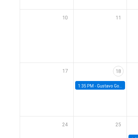
10
11
17
18
1:35 PM -
Gustavo González, Banco Central de Chile
24
25