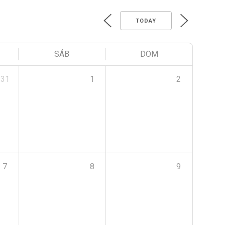
TODAY
SÁB
DOM
31
1
2
7
8
9