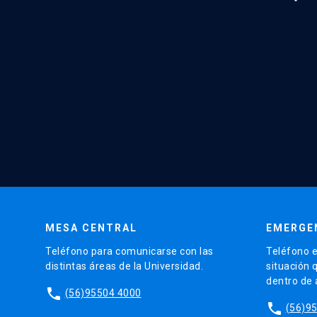
MESA CENTRAL
EMERGE
Teléfono para comunicarse con las
Teléfono e
distintas áreas de la Universidad.
situación 
dentro de
phone
(56)95504 4000
phone
(56)9