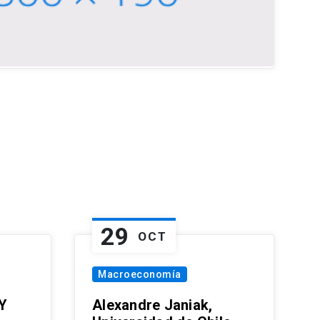
29
OCT
Macroeconomía
Y
Alexandre Janiak,