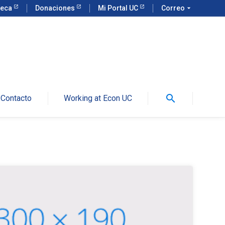
teca
Donaciones
Mi Portal UC
Correo
arrow_drop_down
search
Contacto
Working at Econ UC