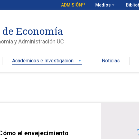
ADMISIÓN
Medios
arrow_drop_down
Biblio
o de Economía
nomía y Administración UC
Académicos e Investigación
Noticias
arrow_drop_down
 Cómo el envejecimiento