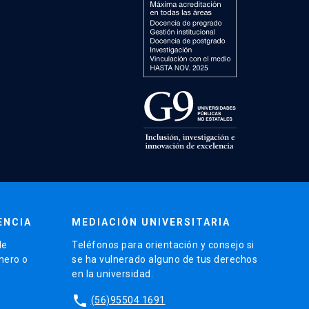
ENCIA
MEDIACIÓN UNIVERSITARIA
de
Teléfonos para orientación y consejo si
énero o
se ha vulnerado alguno de tus derechos
en la universidad.
phone
(56)95504 1691