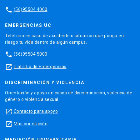
phone
(56)95504 4000
EMERGENCIAS UC
Teléfono en caso de accidente o situación que ponga en
riesgo tu vida dentro de algún campus.
phone
(56)95504 5000
launch
Ir al sitio de Emergencias
DISCRIMINACIÓN Y VIOLENCIA
Orientación y apoyo en casos de discriminación, violencia de
género o violencia sexual.
launch
Contacto para apoyo
launch
Más orientación
MEDIACIÓN UNIVERSITARIA