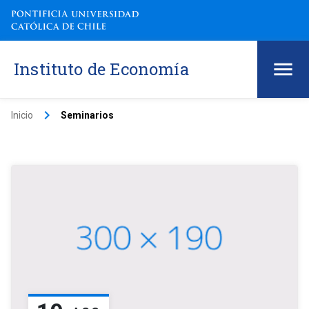
Instituto de Economía
keyboard_arrow_right
Inicio
Seminarios