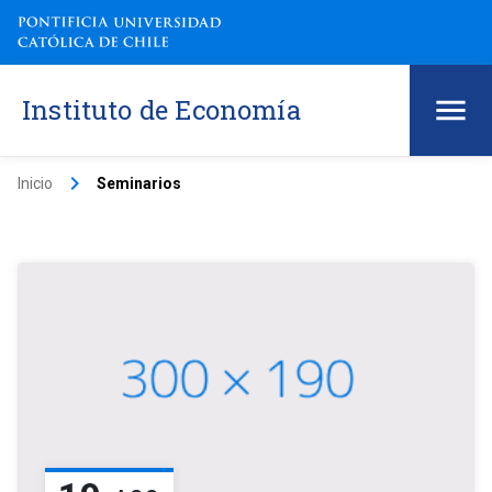
Instituto de Economía
keyboard_arrow_right
Inicio
Seminarios