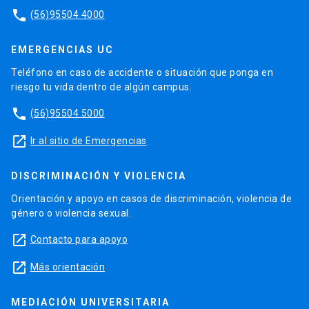
phone
(56)95504 4000
EMERGENCIAS UC
Teléfono en caso de accidente o situación que ponga en
riesgo tu vida dentro de algún campus.
phone
(56)95504 5000
launch
Ir al sitio de Emergencias
DISCRIMINACIÓN Y VIOLENCIA
Orientación y apoyo en casos de discriminación, violencia de
género o violencia sexual.
launch
Contacto para apoyo
launch
Más orientación
MEDIACIÓN UNIVERSITARIA