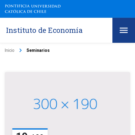
Instituto de Economía
keyboard_arrow_right
Inicio
Seminarios