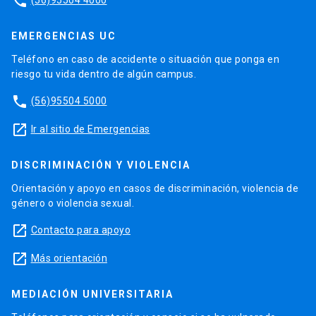
phone
EMERGENCIAS UC
Teléfono en caso de accidente o situación que ponga en
riesgo tu vida dentro de algún campus.
phone
(56)95504 5000
launch
Ir al sitio de Emergencias
DISCRIMINACIÓN Y VIOLENCIA
Orientación y apoyo en casos de discriminación, violencia de
género o violencia sexual.
launch
Contacto para apoyo
launch
Más orientación
MEDIACIÓN UNIVERSITARIA