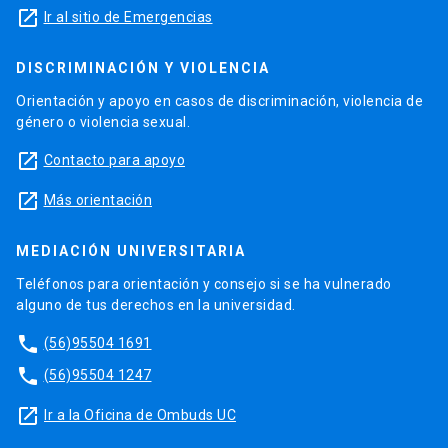
launch
Ir al sitio de Emergencias
DISCRIMINACIÓN Y VIOLENCIA
Orientación y apoyo en casos de discriminación, violencia de
género o violencia sexual.
launch
Contacto para apoyo
launch
Más orientación
MEDIACIÓN UNIVERSITARIA
Teléfonos para orientación y consejo si se ha vulnerado
alguno de tus derechos en la universidad.
phone
(56)95504 1691
phone
(56)95504 1247
launch
Ir a la Oficina de Ombuds UC