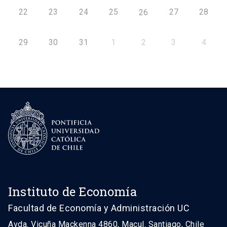
22
23
24
25
27
28
26
29
30
31
1
2
3
4
Instituto de Economía
Facultad de Economía y Administración UC
Avda. Vicuña Mackenna 4860, Macul. Santiago, Chile