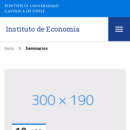
Instituto de Economía
keyboard_arrow_right
Inicio
Seminarios