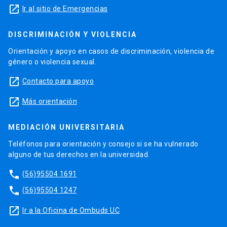
launch
Ir al sitio de Emergencias
DISCRIMINACIÓN Y VIOLENCIA
Orientación y apoyo en casos de discriminación, violencia de
género o violencia sexual.
launch
Contacto para apoyo
launch
Más orientación
MEDIACIÓN UNIVERSITARIA
Teléfonos para orientación y consejo si se ha vulnerado
alguno de tus derechos en la universidad.
phone
(56)95504 1691
phone
(56)95504 1247
launch
Ir a la Oficina de Ombuds UC