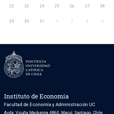
22
23
24
25
27
28
26
29
30
31
1
2
3
4
Instituto de Economía
Facultad de Economía y Administración UC
Avda. Vicuña Mackenna 4860, Macul. Santiago, Chile