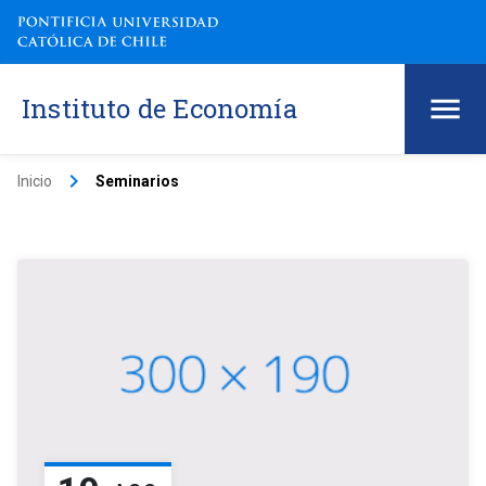
Instituto de Economía
keyboard_arrow_right
Inicio
Seminarios