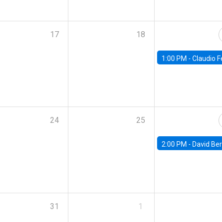
17
18
1:00 PM -
Claudio Ferraz, British Col
24
25
2:00 PM -
David Berger, D
31
1