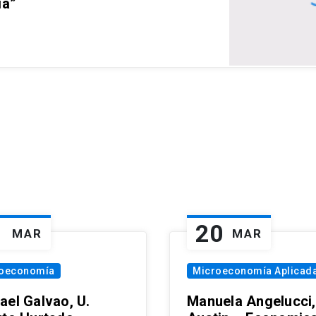
ia”
1
20
MAR
MAR
oeconomía
Microeconomía Aplicad
ael Galvao, U.
Manuela Angelucci,