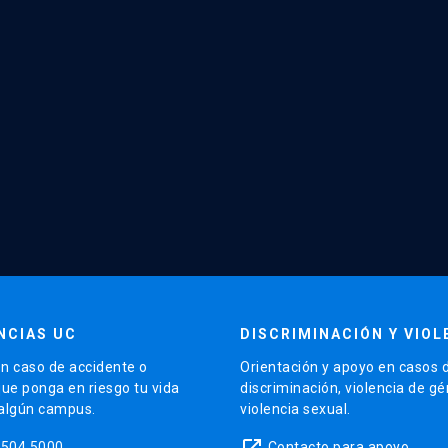
NCIAS UC
DISCRIMINACIÓN Y VIOL
n caso de accidente o
Orientación y apoyo en casos 
que ponga en riesgo tu vida
discriminación, violencia de g
 algún campus.
violencia sexual.
launch
5504 5000
Contacto para apoyo