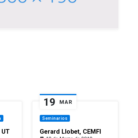
19
MAR
a
Seminarios
 UT
Gerard Llobet, CEMFI