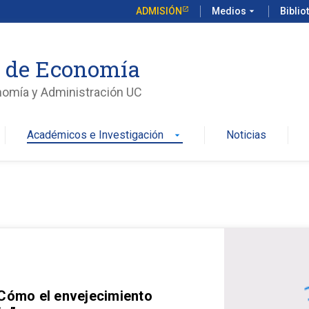
ADMISIÓN
Medios
arrow_drop_down
Biblio
o de Economía
nomía y Administración UC
Académicos e Investigación
Noticias
arrow_drop_down
 Cómo el envejecimiento