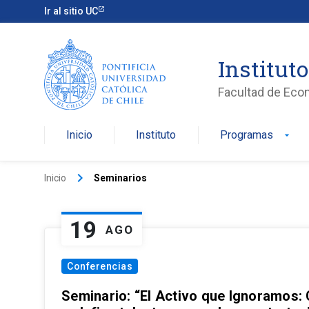
Ir al sitio UC
Institut
Facultad de Eco
Inicio
Instituto
Programas
arrow_drop_down
keyboard_arrow_right
Inicio
Seminarios
19
AGO
Conferencias
Seminario: “El Activo que Ignoramos: