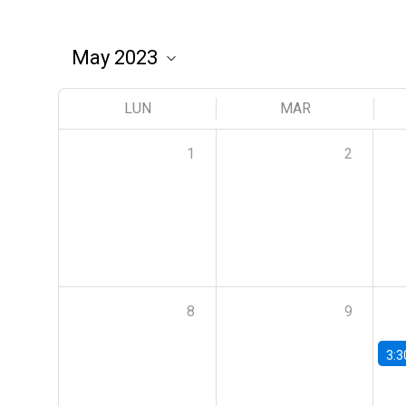
LUN
MAR
1
2
8
9
3:3