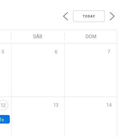
TODAY
SÁB
DOM
5
6
7
13
14
12
 UDP