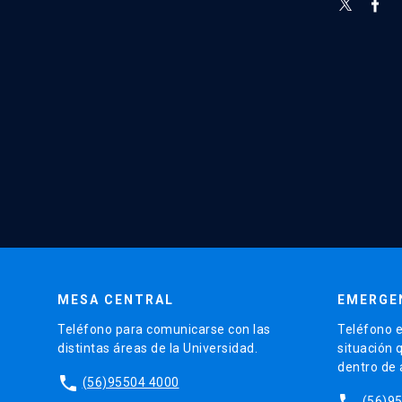
MESA CENTRAL
EMERGE
Teléfono para comunicarse con las
Teléfono e
distintas áreas de la Universidad.
situación 
dentro de
phone
(56)95504 4000
phone
(56)9