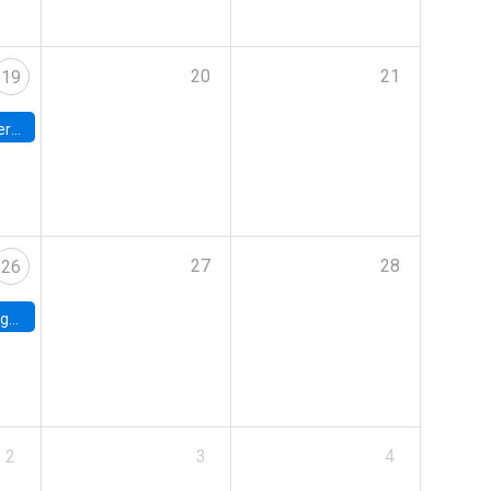
20
21
19
umbia
27
28
26
uke
2
3
4