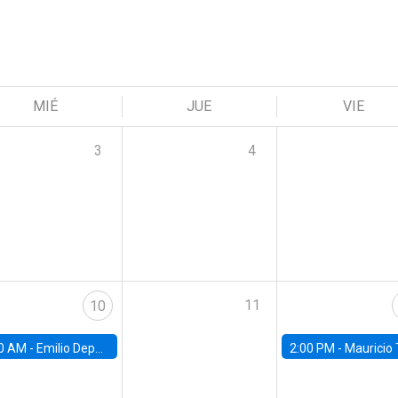
MIÉ
JUE
VIE
3
4
11
10
0 AM -
Emilio Depetris-Chauvín, Universidad Católica
2:00 PM -
Mauricio Tejada,