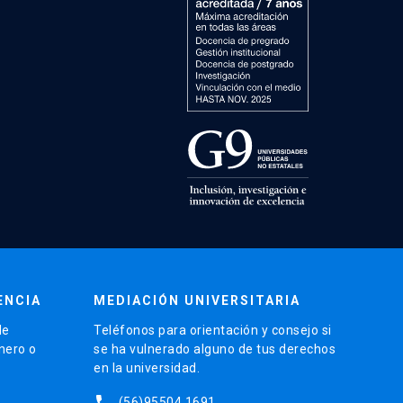
ENCIA
MEDIACIÓN UNIVERSITARIA
de
Teléfonos para orientación y consejo si
énero o
se ha vulnerado alguno de tus derechos
en la universidad.
phone
(56)95504 1691