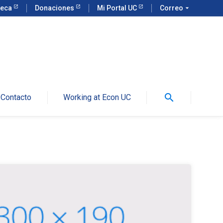
teca
Donaciones
Mi Portal UC
Correo
arrow_drop_down
search
Contacto
Working at Econ UC