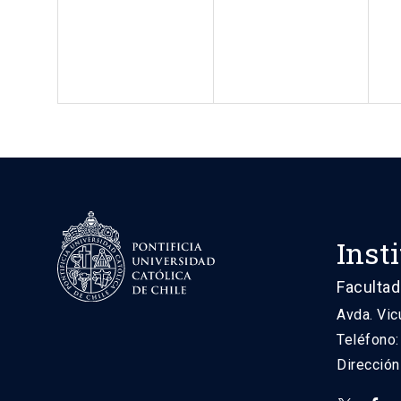
Inst
Facultad
Avda. Vic
Teléfono
Direcció