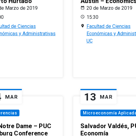
rto Hurtado
Austin – Economic
de Marzo de 2019
20 de Marzo de 2019
00
15:30
ultad de Ciencias
Facultad de Ciencias
nómicas y Administrativas
Económicas y Administ
UC
4
13
MAR
MAR
erencias
Microeconomía Aplicad
Notre Dame – PUC
Salvador Valdés, 
burg Conference
Economía