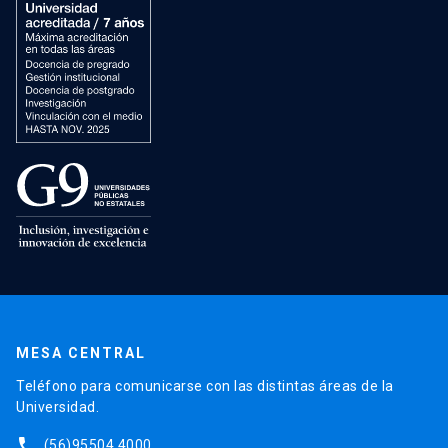
MESA CENTRAL
Teléfono para comunicarse con las distintas áreas de la
Universidad.
phone
(56)95504 4000