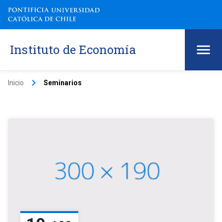
Instituto de Economía
keyboard_arrow_right
Inicio
Seminarios