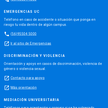
EMERGENCIAS UC
Teléfono en caso de accidente o situación que ponga en
riesgo tu vida dentro de algún campus.
phone
(56)95504 5000
launch
Ir al sitio de Emergencias
DISCRIMINACIÓN Y VIOLENCIA
Orientación y apoyo en casos de discriminación, violencia de
género o violencia sexual.
launch
Contacto para apoyo
launch
Más orientación
MEDIACIÓN UNIVERSITARIA
Teléfonos para orientación y consejo si se ha vulnerado