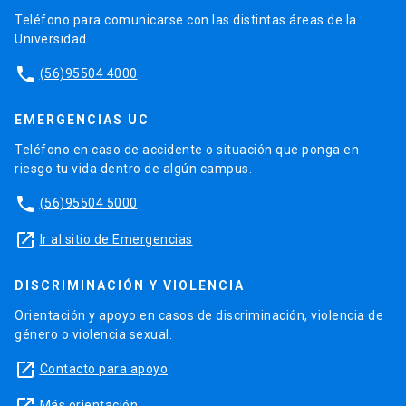
Teléfono para comunicarse con las distintas áreas de la
Universidad.
phone
(56)95504 4000
EMERGENCIAS UC
Teléfono en caso de accidente o situación que ponga en
riesgo tu vida dentro de algún campus.
phone
(56)95504 5000
launch
Ir al sitio de Emergencias
DISCRIMINACIÓN Y VIOLENCIA
Orientación y apoyo en casos de discriminación, violencia de
género o violencia sexual.
launch
Contacto para apoyo
Más orientación