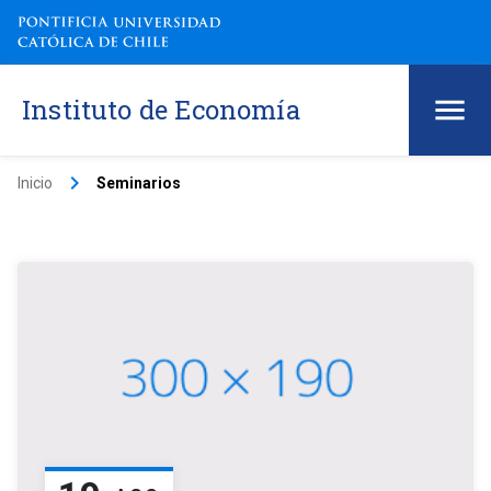
Instituto de Economía
keyboard_arrow_right
Inicio
Seminarios