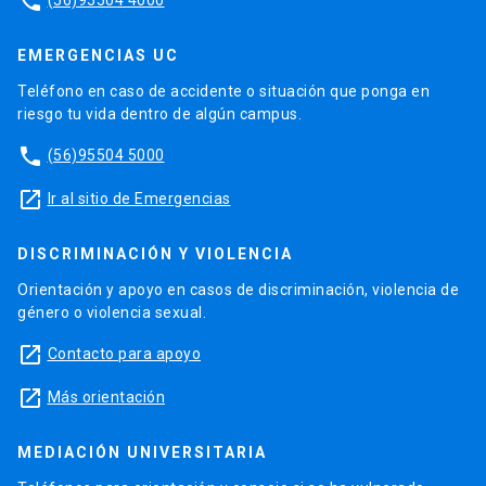
phone
EMERGENCIAS UC
Teléfono en caso de accidente o situación que ponga en
riesgo tu vida dentro de algún campus.
phone
(56)95504 5000
launch
Ir al sitio de Emergencias
DISCRIMINACIÓN Y VIOLENCIA
Orientación y apoyo en casos de discriminación, violencia de
género o violencia sexual.
launch
Contacto para apoyo
launch
Más orientación
MEDIACIÓN UNIVERSITARIA