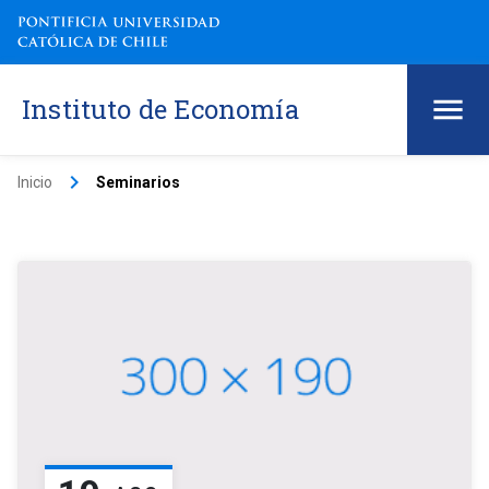
Instituto de Economía
keyboard_arrow_right
Inicio
Seminarios