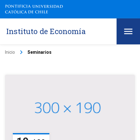
Instituto de Economía
keyboard_arrow_right
Inicio
Seminarios