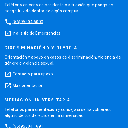
Teléfono en caso de accidente o situación que ponga en
riesgo tu vida dentro de algún campus.
phone
(56)95504 5000
launch
Ir al sitio de Emergencias
DISCRIMINACIÓN Y VIOLENCIA
Orientación y apoyo en casos de discriminación, violencia de
género o violencia sexual.
launch
Contacto para apoyo
launch
Más orientación
MEDIACIÓN UNIVERSITARIA
Teléfonos para orientación y consejo si se ha vulnerado
alguno de tus derechos en la universidad.
phone
(56)95504 1691