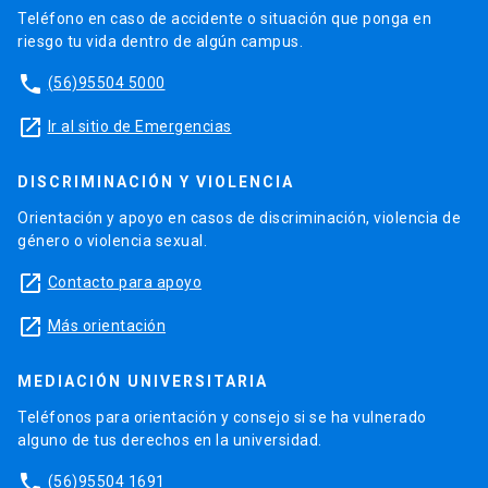
Teléfono en caso de accidente o situación que ponga en
riesgo tu vida dentro de algún campus.
phone
(56)95504 5000
launch
Ir al sitio de Emergencias
DISCRIMINACIÓN Y VIOLENCIA
Orientación y apoyo en casos de discriminación, violencia de
género o violencia sexual.
launch
Contacto para apoyo
launch
Más orientación
MEDIACIÓN UNIVERSITARIA
Teléfonos para orientación y consejo si se ha vulnerado
alguno de tus derechos en la universidad.
phone
(56)95504 1691