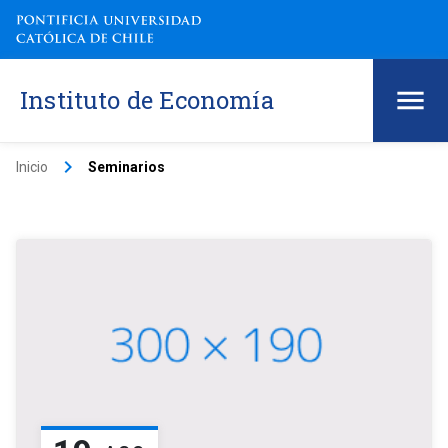
Instituto de Economía
keyboard_arrow_right
Inicio
Seminarios