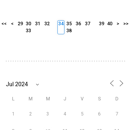
<<
<
29
30
31
32
34
35
36
37
39
40
>
>>
33
38
L
M
M
J
V
S
D
1
2
3
4
5
6
7