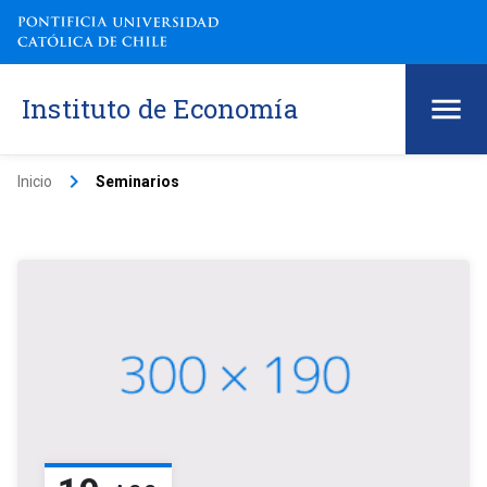
Instituto de Economía
keyboard_arrow_right
Inicio
Seminarios