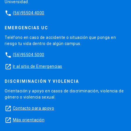
Universidad.
phone
(56)95504 4000
EMERGENCIAS UC
Teléfono en caso de accidente o situación que ponga en
riesgo tu vida dentro de algún campus.
phone
(56)95504 5000
launch
Ir al sitio de Emergencias
DISCRIMINACIÓN Y VIOLENCIA
Orientación y apoyo en casos de discriminación, violencia de
género o violencia sexual.
launch
Contacto para apoyo
launch
Más orientación