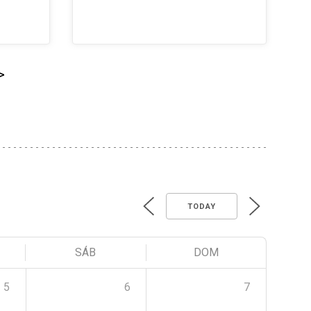
>
TODAY
SÁB
DOM
5
6
7