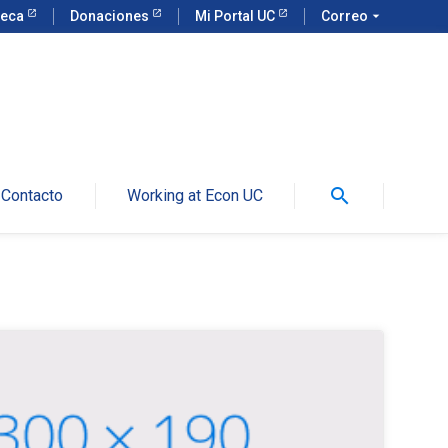
teca
Donaciones
Mi Portal UC
Correo
arrow_drop_down
search
Contacto
Working at Econ UC