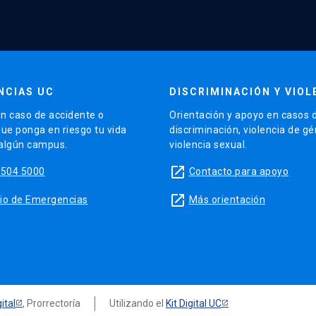
NCIAS UC
DISCRIMINACIÓN Y VIOL
n caso de accidente o
Orientación y apoyo en casos 
que ponga en riesgo tu vida
discriminación, violencia de g
 algún campus.
violencia sexual.
launch
5504 5000
Contacto para apoyo
launch
sitio de Emergencias
Más orientación
ital
, Prorrectoría
Utilizando el
Kit Digital UC