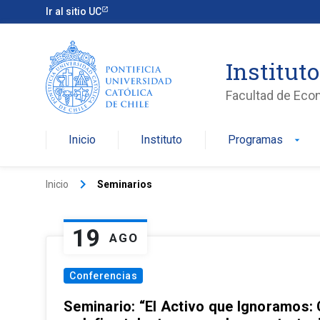
Ir al sitio UC
Institut
Facultad de Eco
Inicio
Instituto
Programas
arrow_drop_down
keyboard_arrow_right
Inicio
Seminarios
19
AGO
Conferencias
Seminario: “El Activo que Ignoramos: