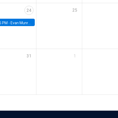
25
24
5 PM -
Evan Munro, Neyman Visiting Assistant Professor in the Department of Statistics at UC Berkeley
31
1