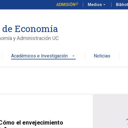
ADMISIÓN
Medios
arrow_drop_down
Biblio
o de Economía
nomía y Administración UC
Académicos e Investigación
Noticias
arrow_drop_down
 Cómo el envejecimiento