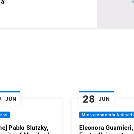
ia”
9
28
JUN
JUN
nzas
Microeconomía Aplicad
ne] Pablo Slutzky,
Eleonora Guarnieri,