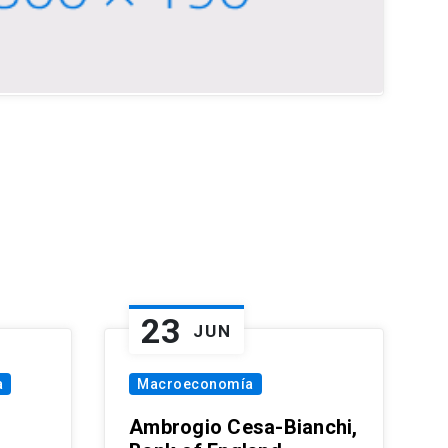
23
JUN
a
Macroeconomía
Ambrogio Cesa-Bianchi,