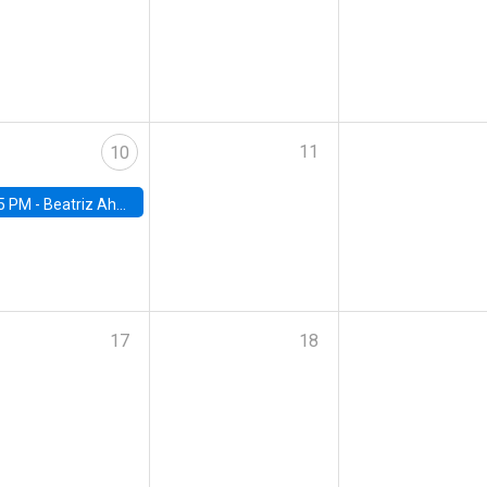
11
10
5 PM -
Beatriz Ahumada, PhD candidate, Universidad de Pittsburgh
17
18