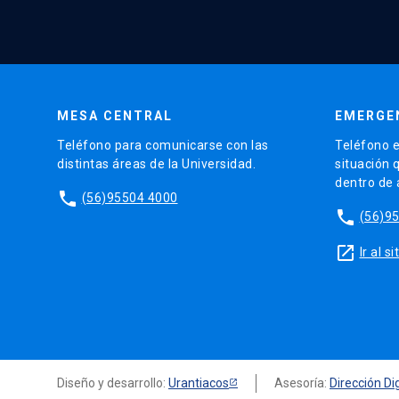
MESA CENTRAL
EMERGE
Teléfono para comunicarse con las
Teléfono e
distintas áreas de la Universidad.
situación 
dentro de
phone
(56)95504 4000
phone
(56)9
launch
Ir al 
Diseño y desarrollo:
Urantiacos
Asesoría:
Dirección Dig