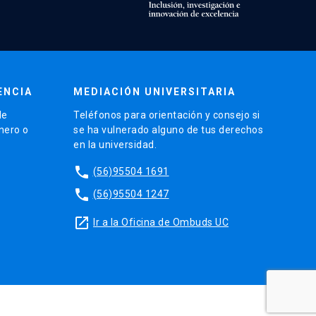
ENCIA
MEDIACIÓN UNIVERSITARIA
de
Teléfonos para orientación y consejo si
énero o
se ha vulnerado alguno de tus derechos
en la universidad.
phone
(56)95504 1691
phone
(56)95504 1247
launch
Ir a la Oficina de Ombuds UC