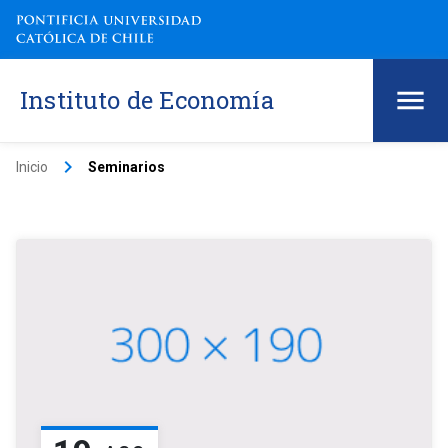
Instituto de Economía
keyboard_arrow_right
Inicio
Seminarios