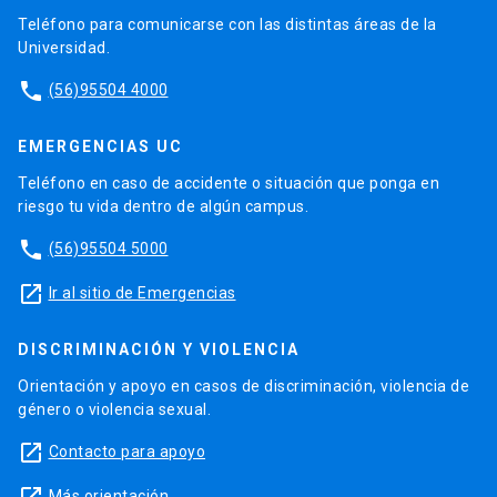
Teléfono para comunicarse con las distintas áreas de la
Universidad.
phone
(56)95504 4000
EMERGENCIAS UC
Teléfono en caso de accidente o situación que ponga en
riesgo tu vida dentro de algún campus.
phone
(56)95504 5000
launch
Ir al sitio de Emergencias
DISCRIMINACIÓN Y VIOLENCIA
Orientación y apoyo en casos de discriminación, violencia de
género o violencia sexual.
launch
Contacto para apoyo
Más orientación