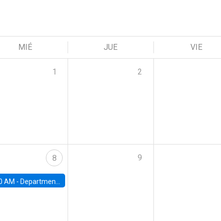
MIÉ
JUE
VIE
1
2
9
8
0 AM -
Department Seminar: James Robinson