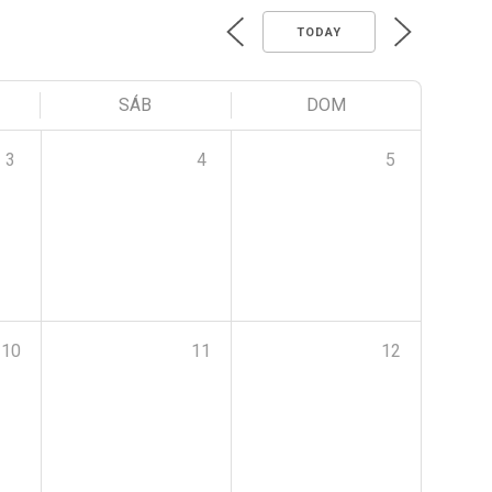
TODAY
SÁB
DOM
3
4
5
10
11
12