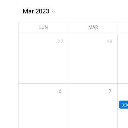
LUN
MAR
27
28
6
7
3:3