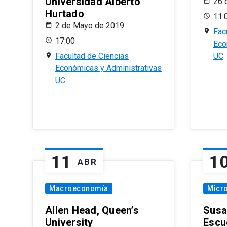
Universidad Alberto
26 
Hurtado
11:
2 de Mayo de 2019
Fac
17:00
Eco
Facultad de Ciencias
UC
Económicas y Administrativas
UC
11
1
ABR
Macroeconomía
Micr
Allen Head, Queen’s
Susa
University
Escu