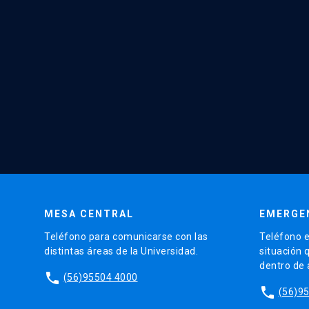
MESA CENTRAL
EMERGE
Teléfono para comunicarse con las
Teléfono e
distintas áreas de la Universidad.
situación 
dentro de
phone
(56)95504 4000
phone
(56)9