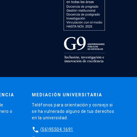
ENCIA
MEDIACIÓN UNIVERSITARIA
de
Teléfonos para orientación y consejo si
énero o
se ha vulnerado alguno de tus derechos
en la universidad.
phone
(56)95504 1691