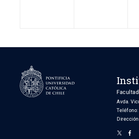
Inst
Facultad
Avda. Vic
Teléfono
Direcció