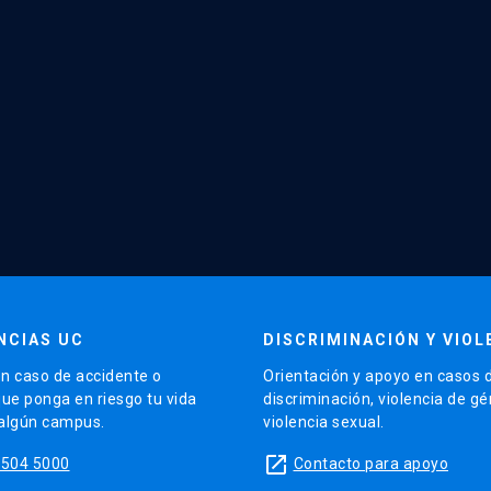
NCIAS UC
DISCRIMINACIÓN Y VIOL
n caso de accidente o
Orientación y apoyo en casos 
que ponga en riesgo tu vida
discriminación, violencia de g
 algún campus.
violencia sexual.
launch
5504 5000
Contacto para apoyo