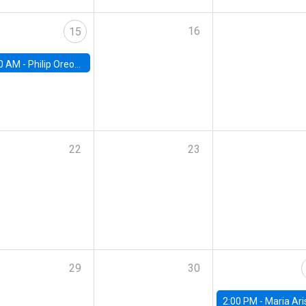
16
15
0 AM -
Philip Oreopolous, University of Toronto
22
23
29
30
2:00 PM -
Maria Aristizabal-Ramirez, FED