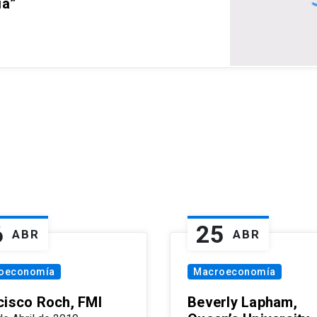
ia”
6
25
ABR
ABR
oeconomía
Macroeconomía
cisco Roch, FMI
Beverly Lapham,