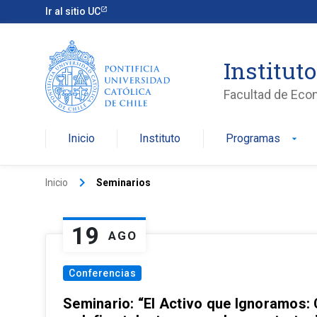
Ir al sitio UC
Institut
Facultad de Eco
Inicio
Instituto
Programas
arrow_drop_down
keyboard_arrow_right
Inicio
Seminarios
19
AGO
Conferencias
Seminario: “El Activo que Ignoramos: