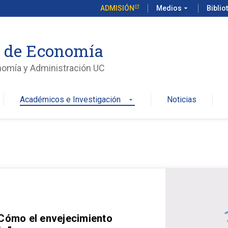
ADMISIÓN
Medios
arrow_drop_down
Biblio
o de Economía
nomía y Administración UC
Académicos e Investigación
Noticias
arrow_drop_down
 Cómo el envejecimiento