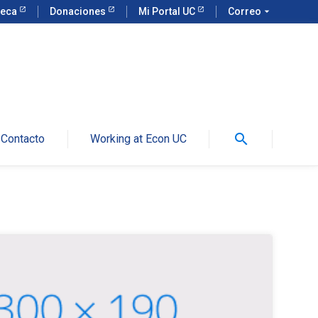
teca
Donaciones
Mi Portal UC
Correo
arrow_drop_down
search
Contacto
Working at Econ UC