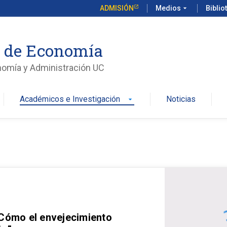
ADMISIÓN
Medios
arrow_drop_down
Biblio
o de Economía
nomía y Administración UC
Académicos e Investigación
Noticias
arrow_drop_down
 Cómo el envejecimiento