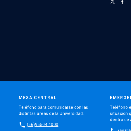
MESA CENTRAL
EMERGE
Teléfono para comunicarse con las
Teléfono e
distintas áreas de la Universidad.
situación 
dentro de
phone
(56)95504 4000
phone
(56)9