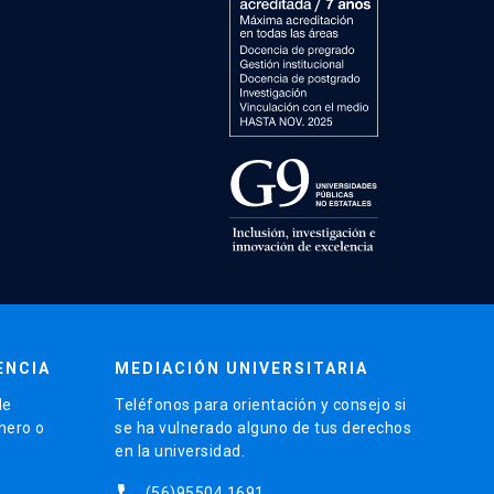
ENCIA
MEDIACIÓN UNIVERSITARIA
de
Teléfonos para orientación y consejo si
énero o
se ha vulnerado alguno de tus derechos
en la universidad.
phone
(56)95504 1691