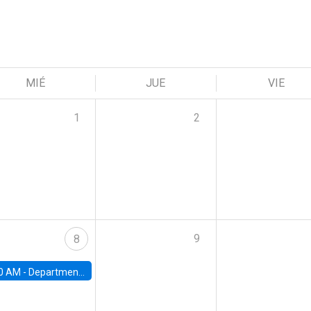
MIÉ
JUE
VIE
1
2
9
8
0 AM -
Department Seminar: James Robinson