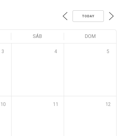
TODAY
SÁB
DOM
3
4
5
10
11
12