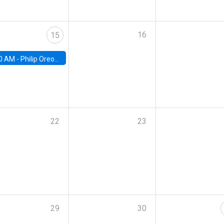
16
15
0 AM -
Philip Oreopolous, University of Toronto
22
23
29
30