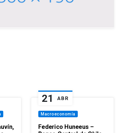
21
ABR
a
Macroeconomía
uvín,
Federico Huneeus –