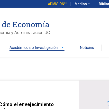
ADMISIÓN
Medios
arrow_drop_down
Biblio
o de Economía
nomía y Administración UC
Académicos e Investigación
Noticias
arrow_drop_down
 Cómo el envejecimiento