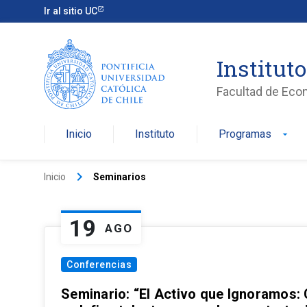
Ir al sitio UC
Institut
Facultad de Eco
Inicio
Instituto
Programas
arrow_drop_down
keyboard_arrow_right
Inicio
Seminarios
19
AGO
Conferencias
Seminario: “El Activo que Ignoramos: