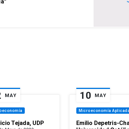
ia”
2
10
MAY
MAY
oeconomía
Microeconomía Aplicad
icio Tejada, UDP
Emilio Depetris-Cha