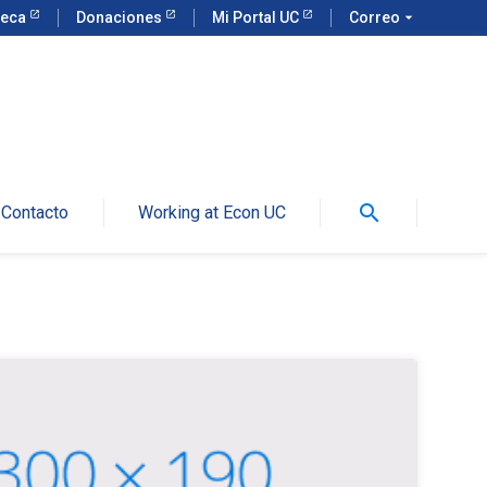
teca
Donaciones
Mi Portal UC
Correo
arrow_drop_down
search
Contacto
Working at Econ UC