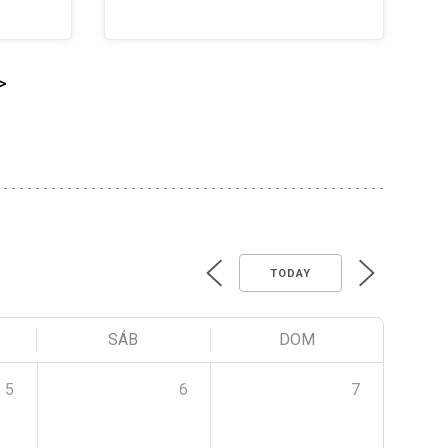
>
TODAY
SÁB
DOM
5
6
7