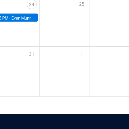
25
24
5 PM -
Evan Munro, Neyman Visiting Assistant Professor in the Department of Statistics at UC Berkeley
31
1