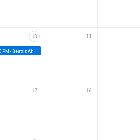
11
10
5 PM -
Beatriz Ahumada, PhD candidate, Universidad de Pittsburgh
17
18