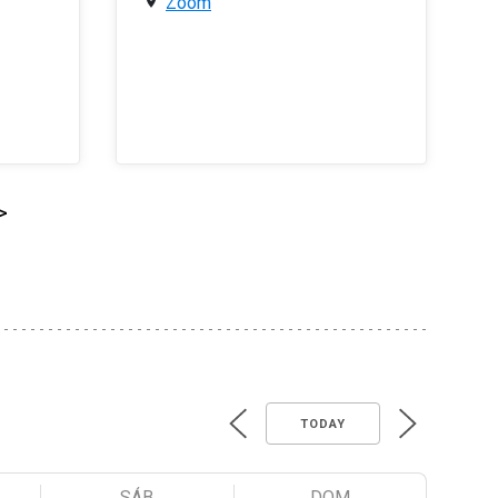
Zoom
>
TODAY
SÁB
DOM