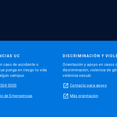
NCIAS UC
DISCRIMINACIÓN Y VIOL
n caso de accidente o
Orientación y apoyo en casos 
que ponga en riesgo tu vida
discriminación, violencia de g
 algún campus.
violencia sexual.
launch
5504 5000
Contacto para apoyo
launch
sitio de Emergencias
Más orientación