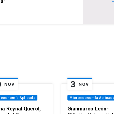
ia”
0
3
NOV
NOV
oeconomía Aplicada
Microeconomía Aplicad
ha Reynal Querol,
Gianmarco León-