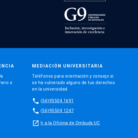
ENCIA
MEDIACIÓN UNIVERSITARIA
de
Teléfonos para orientación y consejo si
énero o
se ha vulnerado alguno de tus derechos
en la universidad.
phone
(56)95504 1691
phone
(56)95504 1247
launch
Ir a la Oficina de Ombuds UC