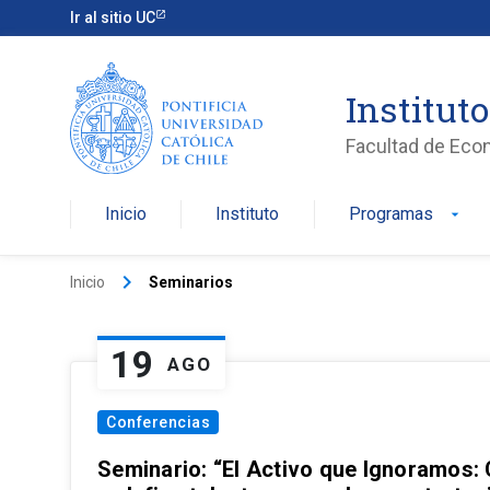
Ir al sitio UC
Institut
Facultad de Eco
Inicio
Instituto
Programas
arrow_drop_down
keyboard_arrow_right
Inicio
Seminarios
19
AGO
Conferencias
Seminario: “El Activo que Ignoramos: