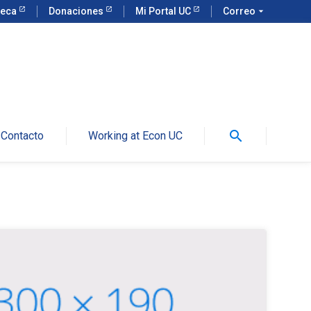
teca
Donaciones
Mi Portal UC
Correo
arrow_drop_down
search
Contacto
Working at Econ UC