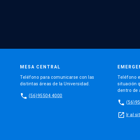
MESA CENTRAL
EMERGE
Teléfono para comunicarse con las
Teléfono e
distintas áreas de la Universidad.
situación 
dentro de
phone
(56)95504 4000
phone
(56)9
launch
Ir al 