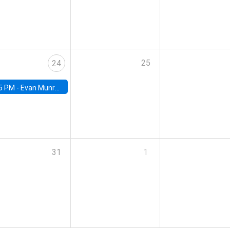
25
24
5 PM -
Evan Munro, Neyman Visiting Assistant Professor in the Department of Statistics at UC Berkeley
31
1