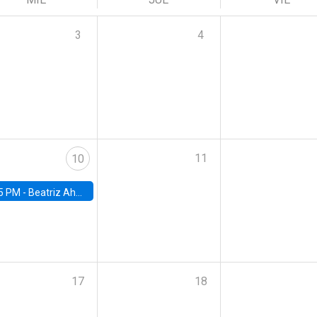
3
4
11
10
5 PM -
Beatriz Ahumada, PhD candidate, Universidad de Pittsburgh
17
18