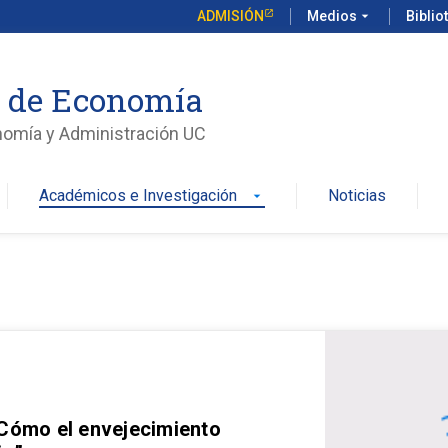
ADMISIÓN
Medios
arrow_drop_down
Biblio
o de Economía
nomía y Administración UC
Académicos e Investigación
Noticias
arrow_drop_down
 Cómo el envejecimiento