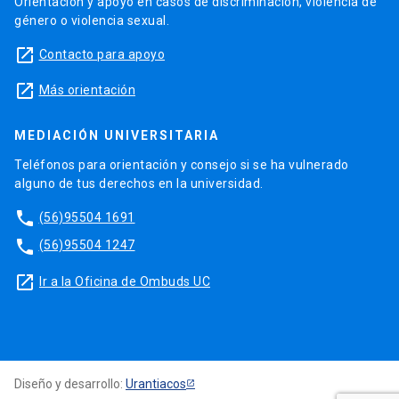
Orientación y apoyo en casos de discriminación, violencia de
género o violencia sexual.
launch
Contacto para apoyo
launch
Más orientación
MEDIACIÓN UNIVERSITARIA
Teléfonos para orientación y consejo si se ha vulnerado
alguno de tus derechos en la universidad.
phone
(56)95504 1691
phone
(56)95504 1247
launch
Ir a la Oficina de Ombuds UC
Diseño y desarrollo:
Urantiacos