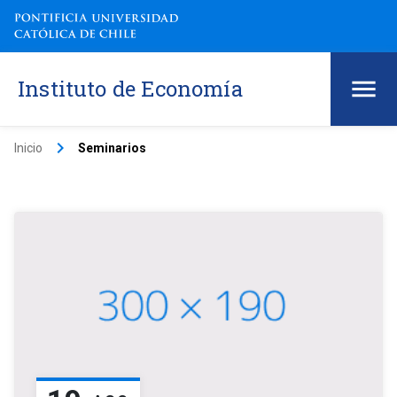
Instituto de Economía
keyboard_arrow_right
Inicio
Seminarios