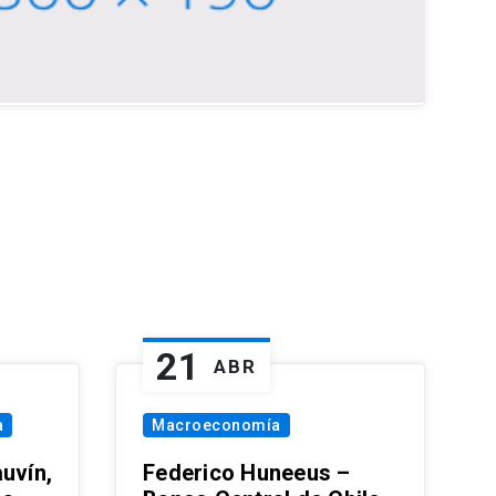
21
ABR
a
Macroeconomía
uvín,
Federico Huneeus –