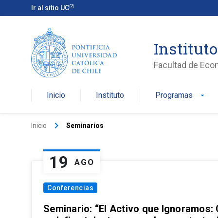
Ir al sitio UC
Institut
Facultad de Eco
Inicio
Instituto
Programas
arrow_drop_down
keyboard_arrow_right
Inicio
Seminarios
19
AGO
Conferencias
Seminario: “El Activo que Ignoramos: