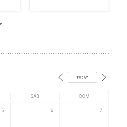
>
TODAY
SÁB
DOM
5
6
7