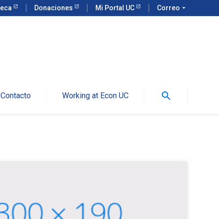
teca
Donaciones
Mi Portal UC
Correo
arrow_drop_down
search
Contacto
Working at Econ UC