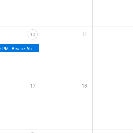
11
10
5 PM -
Beatriz Ahumada, PhD candidate, Universidad de Pittsburgh
17
18