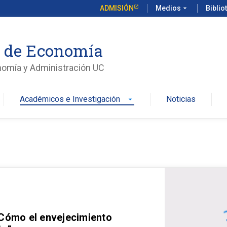
ADMISIÓN
Medios
arrow_drop_down
Biblio
o de Economía
nomía y Administración UC
Académicos e Investigación
Noticias
arrow_drop_down
 Cómo el envejecimiento