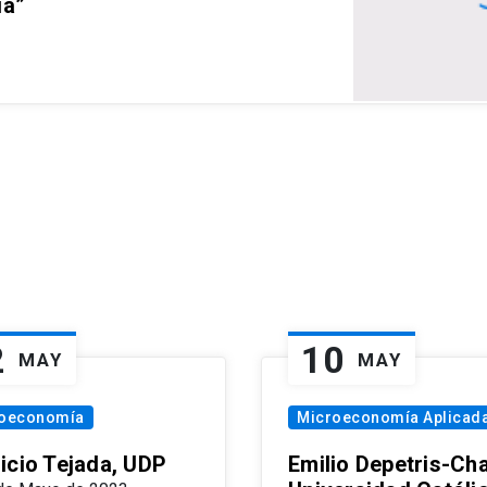
ia”
2
10
MAY
MAY
oeconomía
Microeconomía Aplicad
icio Tejada, UDP
Emilio Depetris-Cha