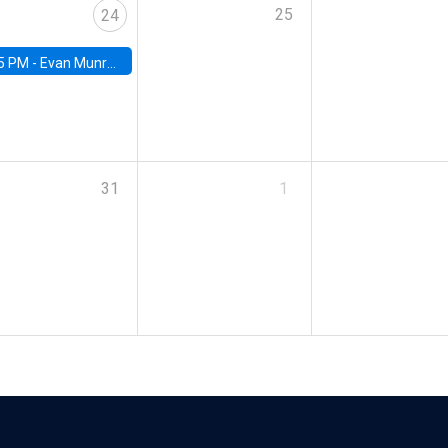
25
24
5 PM -
Evan Munro, Neyman Visiting Assistant Professor in the Department of Statistics at UC Berkeley
31
1