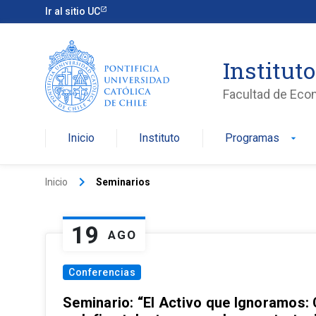
Ir al sitio UC
Institut
Facultad de Eco
Inicio
Instituto
Programas
arrow_drop_down
keyboard_arrow_right
Inicio
Seminarios
19
AGO
Conferencias
Seminario: “El Activo que Ignoramos: