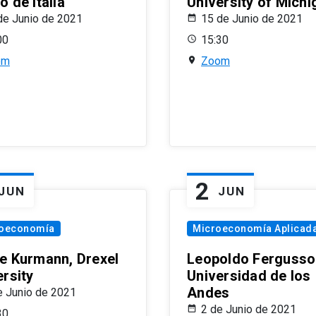
 de Italia
University of Michi
de Junio de 2021
15 de Junio de 2021
00
15:30
om
Zoom
2
JUN
JUN
oeconomía
Microeconomía Aplicad
e Kurmann, Drexel
Leopoldo Fergusso
ersity
Universidad de los
Andes
e Junio de 2021
2 de Junio de 2021
30