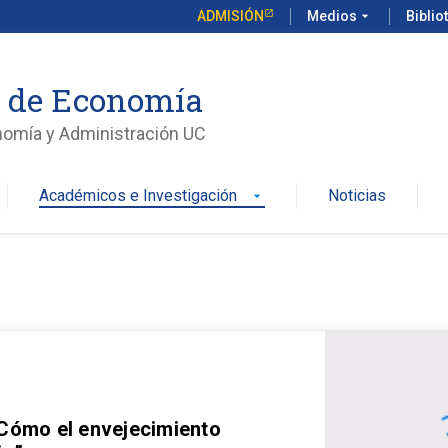
ADMISIÓN
Medios
arrow_drop_down
Biblio
o de Economía
nomía y Administración UC
Académicos e Investigación
Noticias
arrow_drop_down
 Cómo el envejecimiento