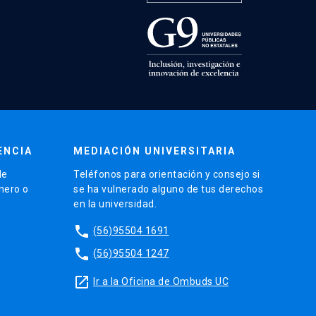
ENCIA
MEDIACIÓN UNIVERSITARIA
de
Teléfonos para orientación y consejo si
énero o
se ha vulnerado alguno de tus derechos
en la universidad.
phone
(56)95504 1691
phone
(56)95504 1247
launch
Ir a la Oficina de Ombuds UC