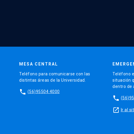
MESA CENTRAL
EMERGE
Teléfono para comunicarse con las
Teléfono e
distintas áreas de la Universidad.
situación 
dentro de
phone
(56)95504 4000
phone
(56)9
launch
Ir al 