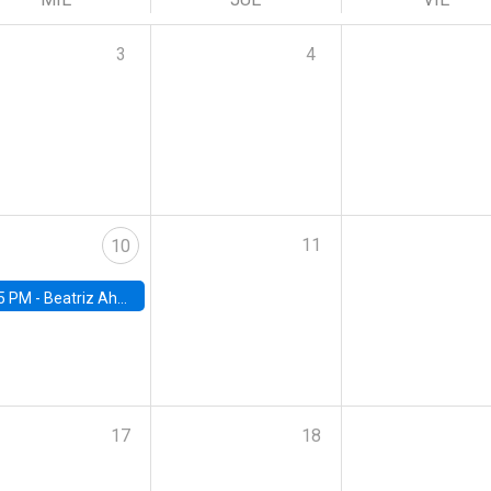
3
4
11
10
5 PM -
Beatriz Ahumada, PhD candidate, Universidad de Pittsburgh
17
18