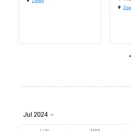
Zoom
Zo
LUN
MAR