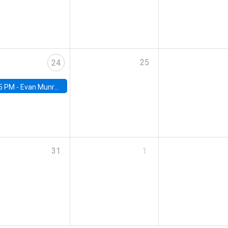
25
24
5 PM -
Evan Munro, Neyman Visiting Assistant Professor in the Department of Statistics at UC Berkeley
31
1