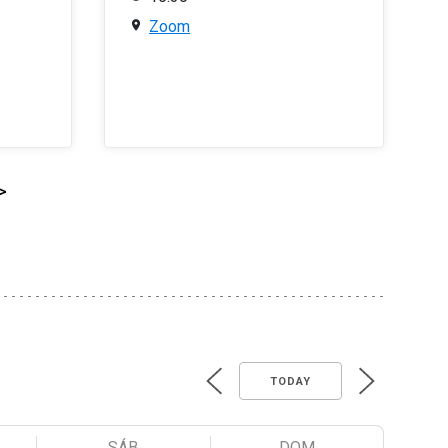
Zoom
>
TODAY
SÁB
DOM