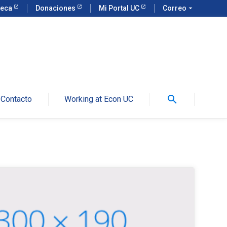
teca
Donaciones
Mi Portal UC
Correo
arrow_drop_down
search
Contacto
Working at Econ UC