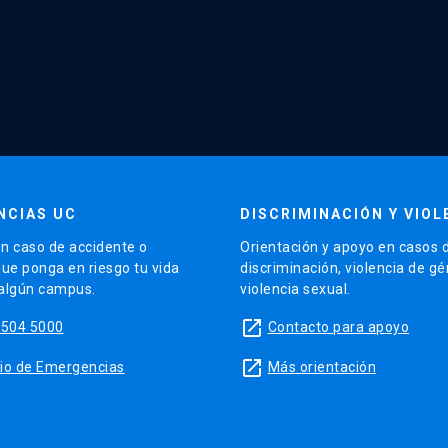
NCIAS UC
DISCRIMINACIÓN Y VIOL
n caso de accidente o
Orientación y apoyo en casos 
que ponga en riesgo tu vida
discriminación, violencia de g
 algún campus.
violencia sexual.
launch
5504 5000
Contacto para apoyo
launch
sitio de Emergencias
Más orientación