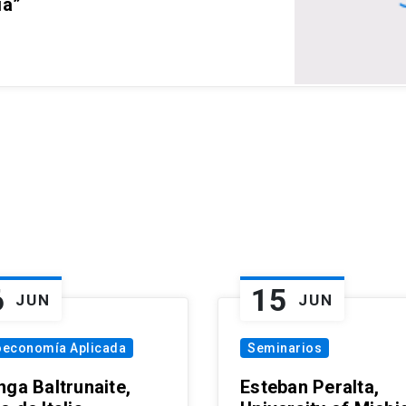
ia”
6
15
JUN
JUN
oeconomía Aplicada
Seminarios
nga Baltrunaite,
Esteban Peralta,