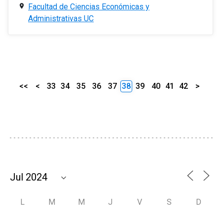
Facultad de Ciencias Económicas y
Administrativas UC
<<
<
33
34
35
36
37
38
39
40
41
42
>
L
M
M
J
V
S
D