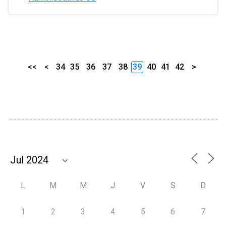
<<
<
34
35
36
37
38
39
40
41
42
>
L
M
M
J
V
S
D
1
2
3
4
5
6
7