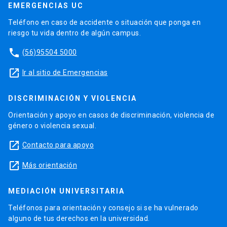
EMERGENCIAS UC
Teléfono en caso de accidente o situación que ponga en
riesgo tu vida dentro de algún campus.
phone
(56)95504 5000
launch
Ir al sitio de Emergencias
DISCRIMINACIÓN Y VIOLENCIA
Orientación y apoyo en casos de discriminación, violencia de
género o violencia sexual.
launch
Contacto para apoyo
launch
Más orientación
MEDIACIÓN UNIVERSITARIA
Teléfonos para orientación y consejo si se ha vulnerado
alguno de tus derechos en la universidad.