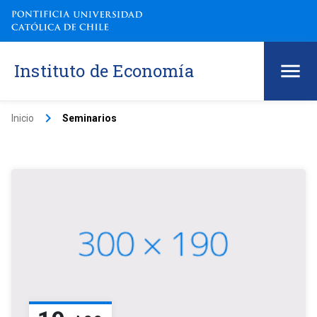
Instituto de Economía
keyboard_arrow_right
Inicio
Seminarios