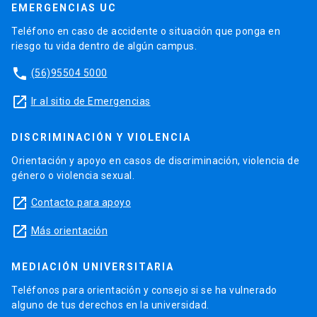
EMERGENCIAS UC
Teléfono en caso de accidente o situación que ponga en
riesgo tu vida dentro de algún campus.
phone
(56)95504 5000
launch
Ir al sitio de Emergencias
DISCRIMINACIÓN Y VIOLENCIA
Orientación y apoyo en casos de discriminación, violencia de
género o violencia sexual.
launch
Contacto para apoyo
launch
Más orientación
MEDIACIÓN UNIVERSITARIA
Teléfonos para orientación y consejo si se ha vulnerado
alguno de tus derechos en la universidad.