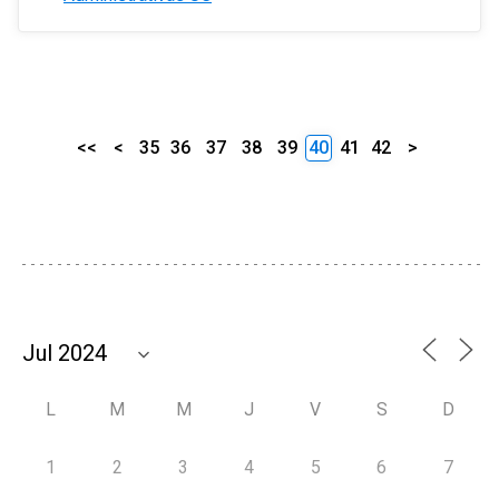
<<
<
35
36
37
38
39
40
41
42
>
L
M
M
J
V
S
D
1
2
3
4
5
6
7