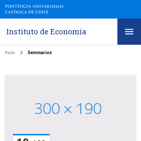
Instituto de Economía
keyboard_arrow_right
Inicio
Seminarios