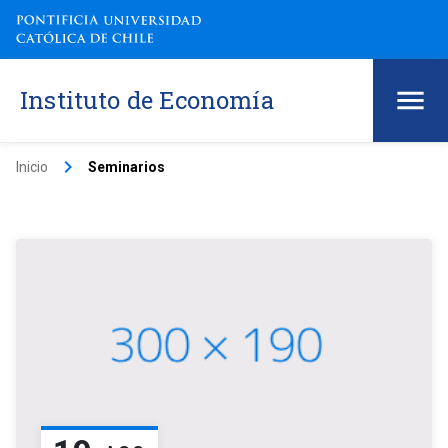
Instituto de Economía
keyboard_arrow_right
Inicio
Seminarios