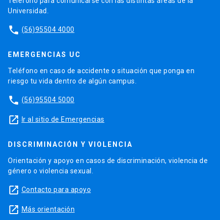
Teléfono para comunicarse con las distintas áreas de la
Universidad.
phone
(56)95504 4000
EMERGENCIAS UC
Teléfono en caso de accidente o situación que ponga en
riesgo tu vida dentro de algún campus.
phone
(56)95504 5000
launch
Ir al sitio de Emergencias
DISCRIMINACIÓN Y VIOLENCIA
Orientación y apoyo en casos de discriminación, violencia de
género o violencia sexual.
launch
Contacto para apoyo
launch
Más orientación