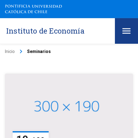
Instituto de Economía
keyboard_arrow_right
Inicio
Seminarios