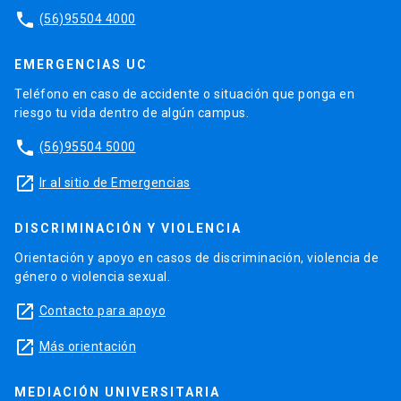
phone
(56)95504 4000
EMERGENCIAS UC
Teléfono en caso de accidente o situación que ponga en
riesgo tu vida dentro de algún campus.
phone
(56)95504 5000
launch
Ir al sitio de Emergencias
DISCRIMINACIÓN Y VIOLENCIA
Orientación y apoyo en casos de discriminación, violencia de
género o violencia sexual.
launch
Contacto para apoyo
launch
Más orientación
MEDIACIÓN UNIVERSITARIA