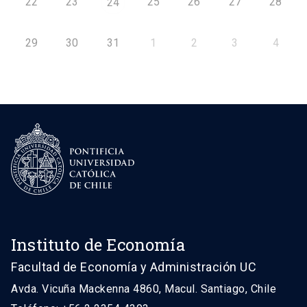
22
23
25
26
27
28
24
29
30
31
1
2
3
4
Instituto de Economía
Facultad de Economía y Administración UC
Avda. Vicuña Mackenna 4860, Macul. Santiago, Chile