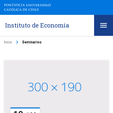
Instituto de Economía
keyboard_arrow_right
Inicio
Seminarios