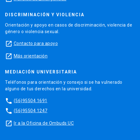
DISCRIMINACIÓN Y VIOLENCIA
Orientación y apoyo en casos de discriminación, violencia de
género o violencia sexual.
launch
Contacto para apoyo
launch
Más orientación
MEDIACIÓN UNIVERSITARIA
Teléfonos para orientación y consejo si se ha vulnerado
alguno de tus derechos en la universidad.
phone
(56)95504 1691
phone
(56)95504 1247
launch
Ir a la Oficina de Ombuds UC