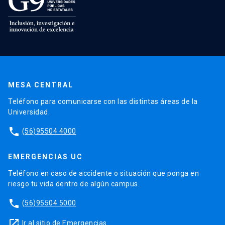
MESA CENTRAL
Teléfono para comunicarse con las distintas áreas de la
Universidad.
phone
(56)95504 4000
EMERGENCIAS UC
Teléfono en caso de accidente o situación que ponga en
riesgo tu vida dentro de algún campus.
phone
(56)95504 5000
launch
Ir al sitio de Emergencias