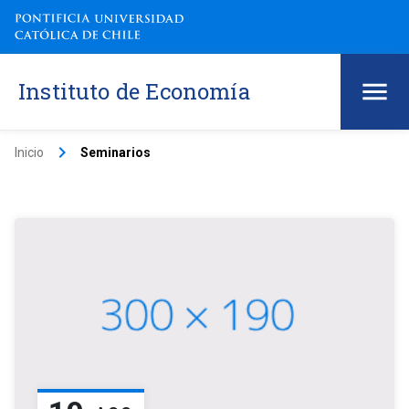
Instituto de Economía
keyboard_arrow_right
Inicio
Seminarios