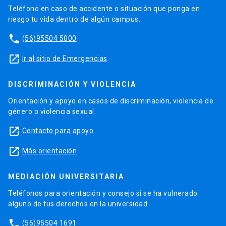
Teléfono en caso de accidente o situación que ponga en
riesgo tu vida dentro de algún campus.
phone
(56)95504 5000
launch
Ir al sitio de Emergencias
DISCRIMINACIÓN Y VIOLENCIA
Orientación y apoyo en casos de discriminación, violencia de
género o violencia sexual.
launch
Contacto para apoyo
launch
Más orientación
MEDIACIÓN UNIVERSITARIA
Teléfonos para orientación y consejo si se ha vulnerado
alguno de tus derechos en la universidad.
phone
(56)95504 1691