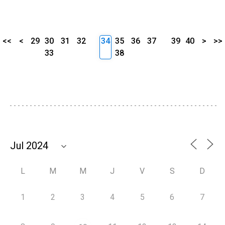
<<
<
29
30
31
32
34
35
36
37
39
40
>
>>
33
38
L
M
M
J
V
S
D
1
2
3
4
5
6
7