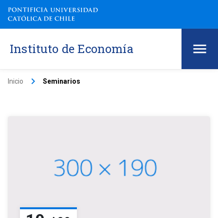
Instituto de Economía
keyboard_arrow_right
Inicio
Seminarios