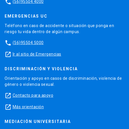
phone
(56)95504 4000
EMERGENCIAS UC
Teléfono en caso de accidente o situación que ponga en
riesgo tu vida dentro de algún campus.
phone
(56)95504 5000
launch
Ir al sitio de Emergencias
DISCRIMINACIÓN Y VIOLENCIA
Orientación y apoyo en casos de discriminación, violencia de
género o violencia sexual.
launch
Contacto para apoyo
launch
Más orientación
MEDIACIÓN UNIVERSITARIA