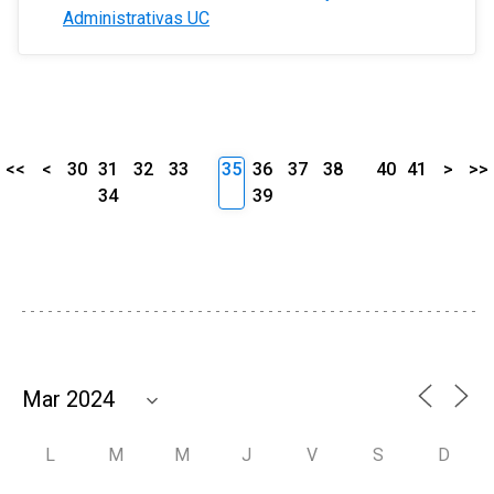
Administrativas UC
<<
<
30
31
32
33
35
36
37
38
40
41
>
>>
34
39
L
M
M
J
V
S
D